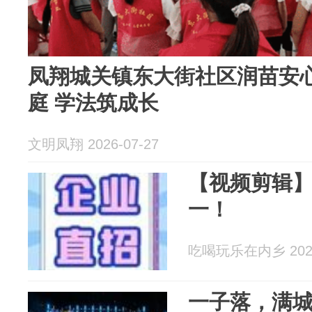
凤翔城关镇东大街社区润苗安
庭 学法筑成长
文明凤翔 2026-07-27
【视频剪辑
一！
吃喝玩乐在内乡 2026
一子落，满城