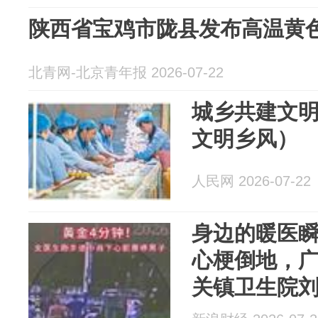
陕西省宝鸡市陇县发布高温黄
北青网-北京青年报 2026-07-22
城乡共建文明
文明乡风）
人民网 2026-07-22
身边的暖医瞬
心梗倒地，
关镇卫生院
机