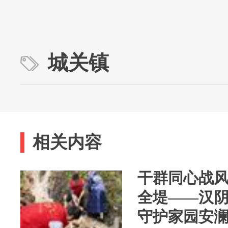
城关镇
相关内容
干群同心战风
全堤——汉
守护家园安