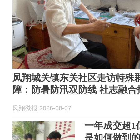
凤翔城关镇东关社区走访特殊
障：防暑防汛双防线 社志融合
凤翔微报 2026-08-07
一年成交超1
是如何做到