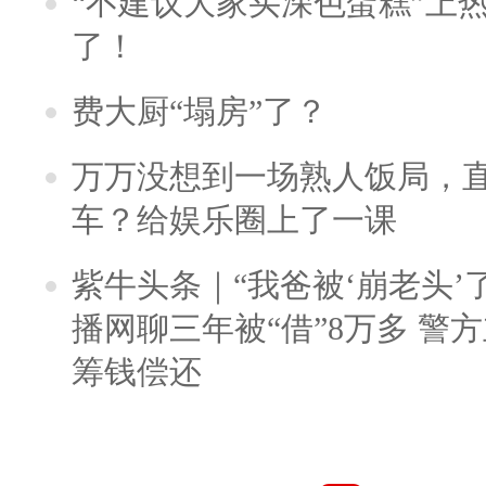
“不建议大家买深色蛋糕”上
了！
费大厨“塌房”了？
万万没想到一场熟人饭局，
车？给娱乐圈上了一课
紫牛头条｜“我爸被‘崩老头’
播网聊三年被“借”8万多 警
筹钱偿还