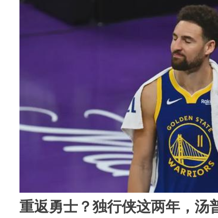
重返勇士？独行侠这两年，汤