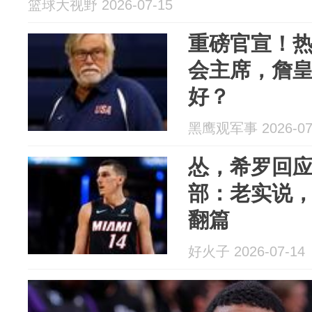
篮球大视野 2026-07-15
重磅官宣！热
会主席，詹
好？
黑鹰观军事 2026-07
怂，希罗回
部：老实说
翻篇
好火子 2026-07-14