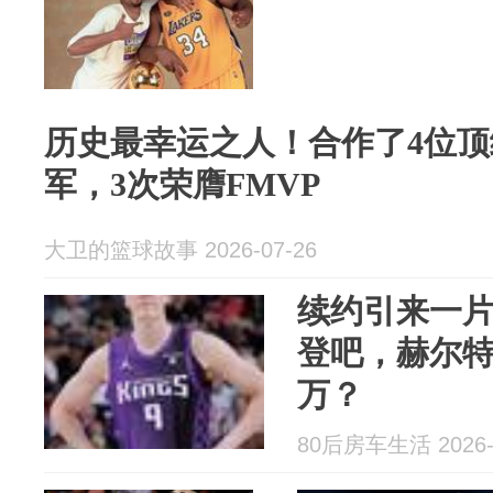
历史最幸运之人！合作了4位顶
军，3次荣膺FMVP
大卫的篮球故事 2026-07-26
续约引来一
登吧，赫尔特
万？
80后房车生活 2026-