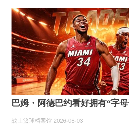
巴姆・阿德巴约看好拥有“字母
战士篮球档案馆 2026-08-03