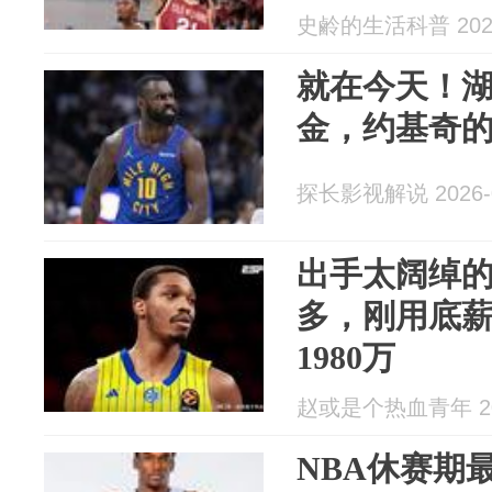
史鹷的生活科普 2026
就在今天！
金，约基奇
探长影视解说 2026-0
出手太阔绰
多，刚用底
1980万
赵或是个热血青年 202
NBA休赛期