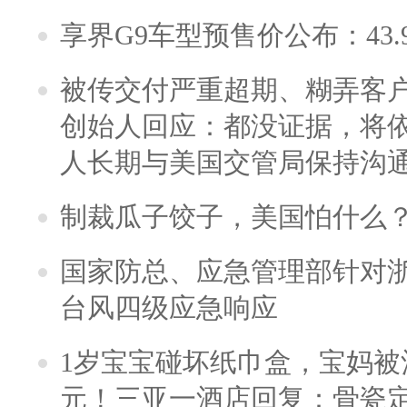
享界G9车型预售价公布：43.
被传交付严重超期、糊弄客
创始人回应：都没证据，将依
人长期与美国交管局保持沟通
制裁瓜子饺子，美国怕什么
国家防总、应急管理部针对
台风四级应急响应
1岁宝宝碰坏纸巾盒，宝妈被酒
元！三亚一酒店回复：骨瓷