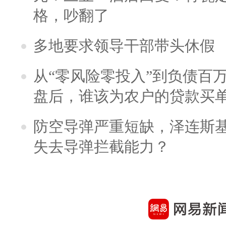
格，吵翻了
多地要求领导干部带头休假
从“零风险零投入”到负债百
盘后，谁该为农户的贷款买
防空导弹严重短缺，泽连斯
失去导弹拦截能力？