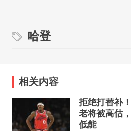
哈登
相关内容
拒绝打替补！
老将被高估
低能