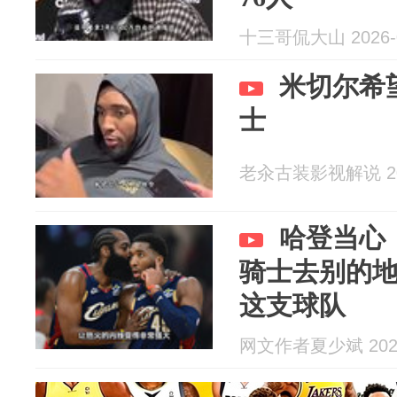
十三哥侃大山 2026-0
米切尔希
士
老汆古装影视解说 202
哈登当心
骑士去别的
这支球队
网文作者夏少斌 2026