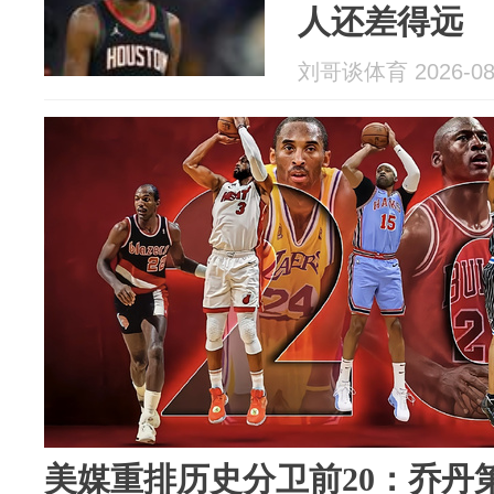
人还差得远
刘哥谈体育 2026-08
美媒重排历史分卫前20：乔丹