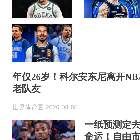
年仅26岁！科尔安东尼离开N
老队友
世界体育圈 2026-08-05
一纸预测定去
命运！自由