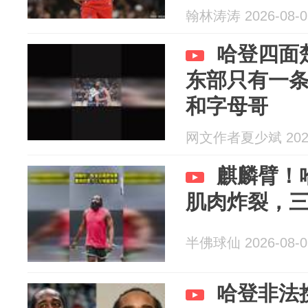
翰林涛涛 2026-08-0
哈登四面
东部只有一
和字母哥
网文作者夏少斌 2026
麒麟臂！
肌肉炸裂，
半佛球仙 2026-08-0
哈登非法