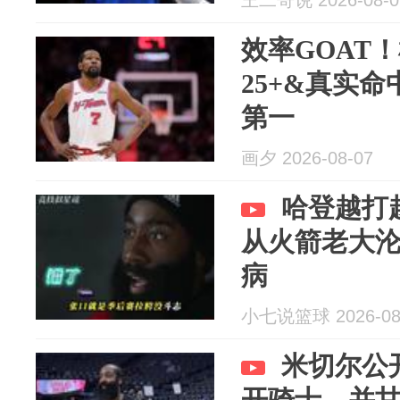
王二哥说 2026-08-0
效率GOAT
25+&真实命
第一
画夕 2026-08-07
哈登越打
从火箭老大
病
小七说篮球 2026-08
米切尔公
开骑士，并甘