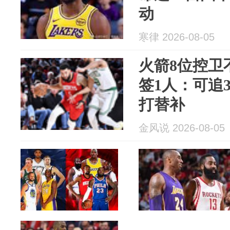
动
寒律 2026-08-05
火箭8位控卫
签1人：可追
打替补
金风说 2026-08-05