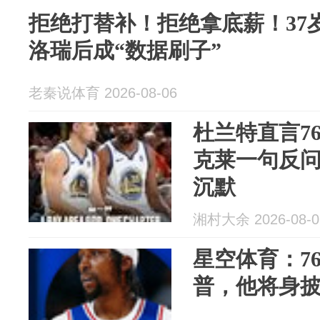
拒绝打替补！拒绝拿底薪！37
洛瑞后成“数据刷子”
老秦说体育 2026-08-06
杜兰特直言7
克莱一句反
沉默
湘村大余 2026-08-0
星空体育：7
普，他将身披