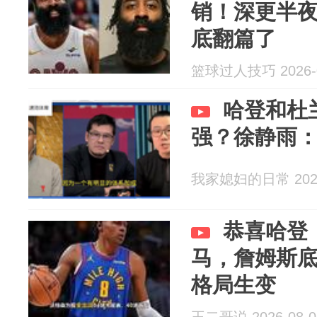
销！深更半
底翻篇了
篮球过人技巧 2026-0
哈登和杜
强？徐静雨
我家媳妇的日常 2026
恭喜哈登
马，詹姆斯底
格局生变