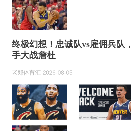
终极幻想！忠诚队vs雇佣兵队
手大战詹杜
老郎体育汇 2026-08-05