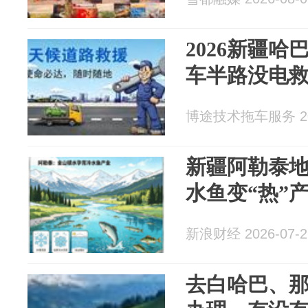
2026新疆哈
车半路没电
博途技术拖车服务 202
新疆阿勒泰地区
水鱼变“热”
新浪财经 2026-07-2
去白哈巴、