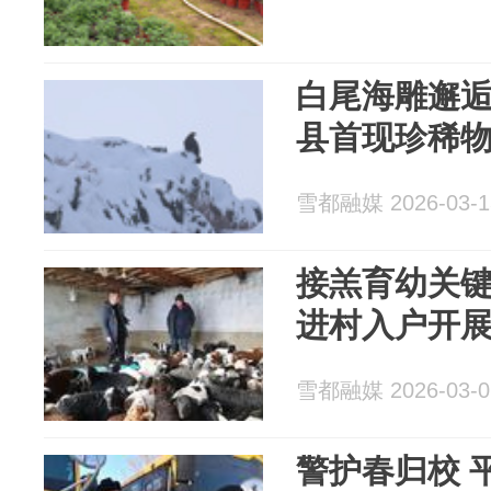
白尾海雕邂
县首现珍稀
雪都融媒 2026-03-1
接羔育幼关键期 阿勒泰技
进村入户开
雪都融媒 2026-03-0
警护春归校 