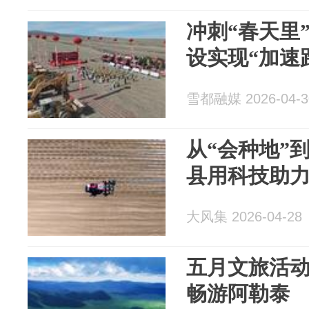
冲刺“春天里
设实现“加速
雪都融媒 2026-04-3
从“会种地”
县用科技助
大风集 2026-04-28
五月文旅活
畅游阿勒泰