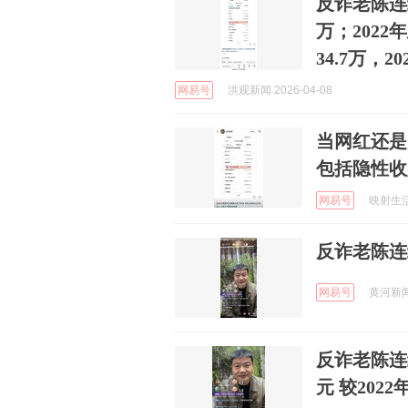
反诈老陈连
万；2022
34.7万，2
网易号
洪观新闻 2026-04-08
当网红还是
包括隐性收
网易号
映射生活的
反诈老陈连
网易号
黄河新闻网
反诈老陈连续
元 较202