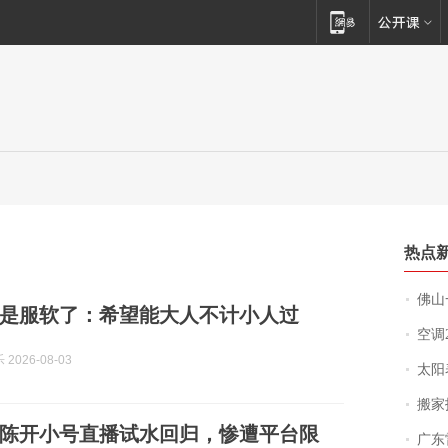
热点
佛山一中学
是服软了：希望能大人不计小人过
空调
2026-08-03
太阳
搬家报
陈开小号直播试水回归，惨遭平台限
广东雷州