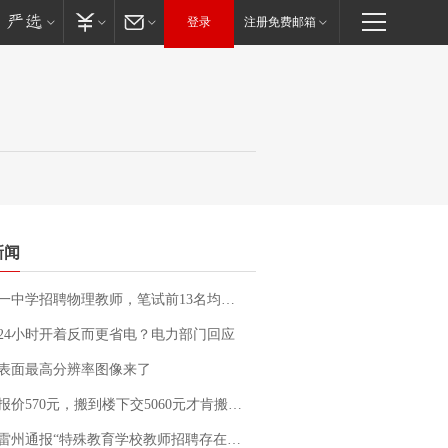
登录
注册免费邮箱
新闻
招聘物理教师，笔试前13名均遭淘汰？教育局：已叫停招聘，成立调查组全面核查
24小时开着反而更省电？电力部门回应
表面最高分辨率图像来了
价570元，搬到楼下交5060元才肯搬上楼！女子傻眼了……
通报“特殊教育学校教师招聘存在违规行为”：已启动问责程序 副校长被停职