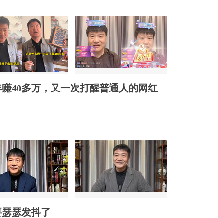
年赚40多万，又一次打醒普通人的网红
要瑟瑟发抖了