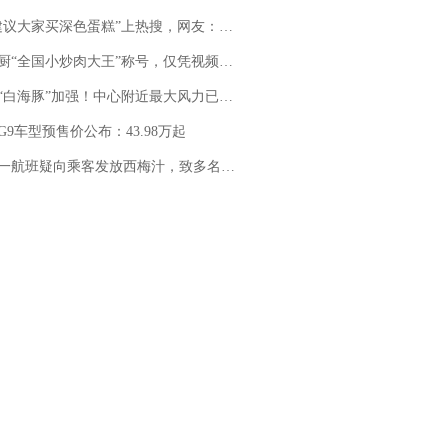
建议大家买深色蛋糕”上热搜，网友：天塌了！
“全国小炒肉大王”称号，仅凭视频评出？中国烹饪协会回应
白海豚”加强！中心附近最大风力已达15级 最新研判
G9车型预售价公布：43.98万起
客发放西梅汁，致多名乘客在飞行途中排队上厕所！乘客：机上100多人只有2个厕所；客服回应：并非每架飞机都会发放西梅汁