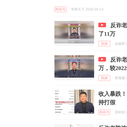
网易号
华商天下 2026-04-13
反诈老
了11万
视频
金融界 2
反诈老
万，较202
视频
星视频 2
收入暴跌！
持打假
网易号
雷科技 2