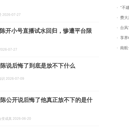
“不
2026-07-27
费大厨
台风“
陈开小号直播试水回归，惨遭平台限
享界
南航一航班疑向乘
026-07-27
老陈说后悔了到底是放不下什么
 2026-07-09
老陈公开说后悔了他真正放不下的是什
成真 2026-06-20