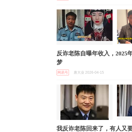
反诈老陈自曝年收入，2025
梦
网易号
唐大业 2026-04-15
我反诈老陈回来了，有人又