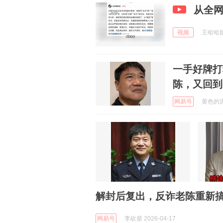
从全
视频
王哈哈娱乐
一手好牌打
陈，又回到
网易号
黄色的泥土
解封后复出，反诈老陈重新搞
网易号
李砍柴 2026-04-17