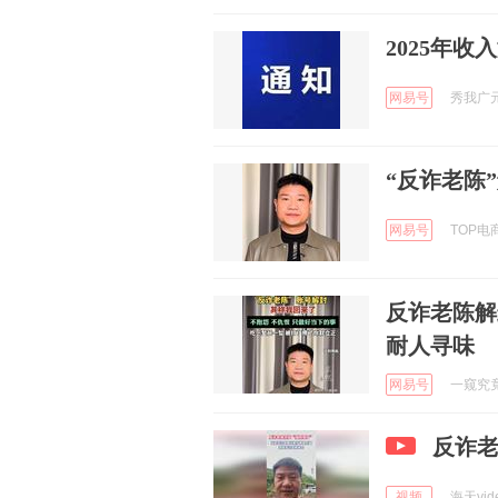
2025年
网易号
秀我广元 
“反诈老陈
网易号
TOP电商
反诈老陈解
耐人寻味
网易号
一窥究竟 
反诈
视频
海天vide