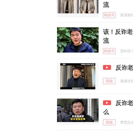
流
网易号
新浪财经 
该！反诈老
流
网易号
雷科技 2
反诈
视频
老嫖冷知识
反诈
么
视频
梦想总会变