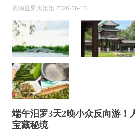
勇闯世界庆姐姐 2026-06-10
端午汨罗3天2晚小众反向游！
宝藏秘境