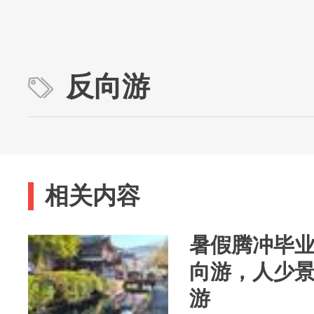
反向游
相关内容
暑假腾冲毕业 
向游，人少
游