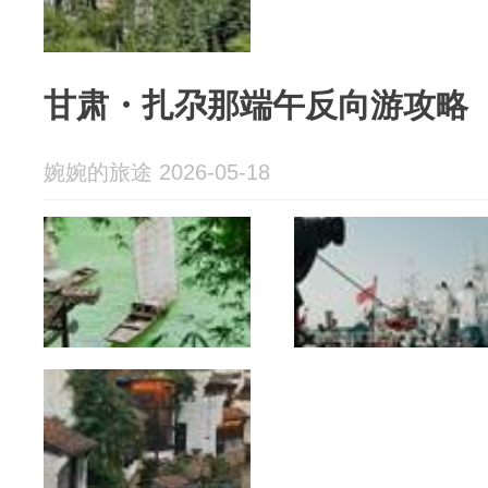
甘肃・扎尕那端午反向游攻略
婉婉的旅途 2026-05-18