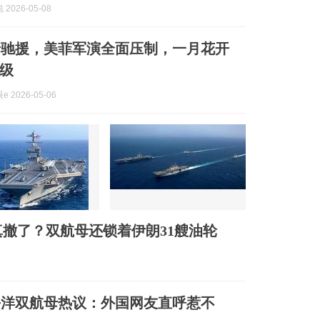
2026-05-08
母驰援，美菲军演全面压制，一月花开
级
 2026-05-06
真撤了？双航母还锁着伊朗31艘油轮
平洋双航母热议：外国网友直呼惹不