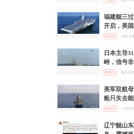
视频
练口才陈允
福建舰三过
开启，美国
网易号
咸鱼金脑袋
日本主导3
峙，信号非
网易号
她不倾国倾
美军双航母
船只失去能
网易号
一纸情书s
辽宁舰山东