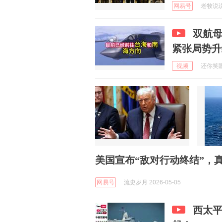
网易号
老牧说说 
双航
紧张局势升
视频
还你笑眼e
美国宣布“敌对行动终结”，
网易号
流史岁月 2026-05-05
西太