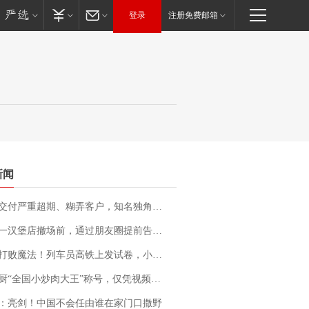
登录
注册免费邮箱
新闻
期、糊弄客户，知名独角兽车企创始人回应：都没证据，将依法采取措施，“本人长期与美国交管局保持沟通，对方表示肯定”
撤场前，通过朋友圈提前告知逐一退费，有顾客仅剩1元也全被退回，分文不少；顾客：言而有信，让人感动
法！列车员高铁上发试卷，小朋友一秒静音，12306回应：列车员个人行为，不是铁路规定
“全国小炒肉大王”称号，仅凭视频评出？中国烹饪协会回应
：亮剑！中国不会任由谁在家门口撒野