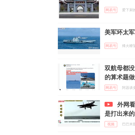
网易号
爱下厨的阿
美军环太军
网易号
烽火瞭望者
双航母都没
的算术题做
网易号
阿器谈史 
外网
是打出来的
视频
巴巴米影视