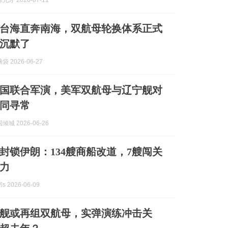
才 2026-07-11
台海直奔南海，双航母轮换体系正式
沉默了
 2026-06-27
1国联合军演，美军双航母与辽宁舰对
同寻常
城 2026-06-26
封锁伊朗：134艘商船改道，7艘闯关
力
 2026-06-09
舰或再组双航母，实弹演练冲击关