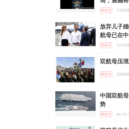
岛，震撼将
网易号
不要把蜜
放弃儿子婚
航母已在中
网易号
本末倒置也
双航母压境
网易号
燕梳楼频道
中国双航母
势
网易号
春之韵 2