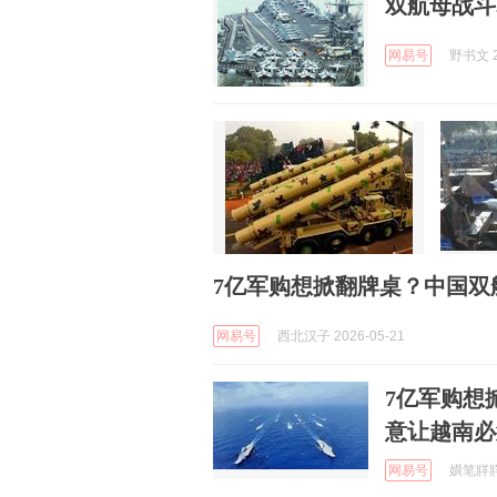
双航母战斗
网易号
野书文 2
7亿军购想掀翻牌桌？中国双
网易号
西北汉子 2026-05-21
7亿军购想
意让越南必
网易号
嫹笔牂牂 