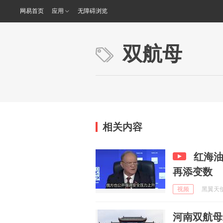
网易首页
应用
无障碍浏览
双航母
相关内容
红海
再添变数
视频
黑翼天使 
河南双航母