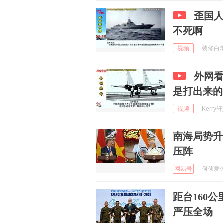
歪国
不死啊
视频
装修白老师
外网
是打出来的
视频
Kerry轩
南海局势升
压阵
网易号
何侦爱体育
距台160
严压全场