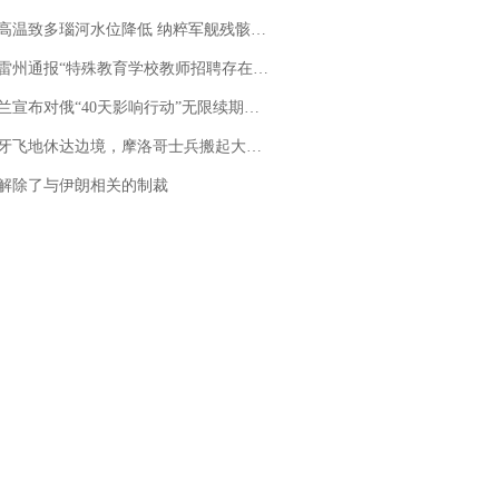
高温致多瑙河水位降低 纳粹军舰残骸重见天日
通报“特殊教育学校教师招聘存在违规行为”：已启动问责程序 副校长被停职
布对俄“40天影响行动”无限续期，7月两国对轰数据均创纪录
休达边境，摩洛哥士兵搬起大石块投向移民引争议，此前一天内数万人从摩洛哥涌入西班牙
解除了与伊朗相关的制裁