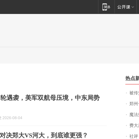
热点
被传交付严重超
油轮遇袭，美军双航母压境，中东局势
郑州一汉堡店
魔法打败魔
2026-08-04
费大厨
对决郑大VS河大，到底谁更强？
社评