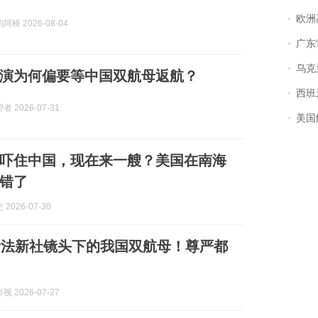
欧洲
椅 2026-08-04
广东雷州
乌克兰宣
演为何偏要等中国双航母返航？
西班牙飞地
 2026-07-31
美国
吓住中国，现在来一艘？美国在南海
错了
2026-07-30
看法新社镜头下的我国双航母！尊严都
 2026-07-27