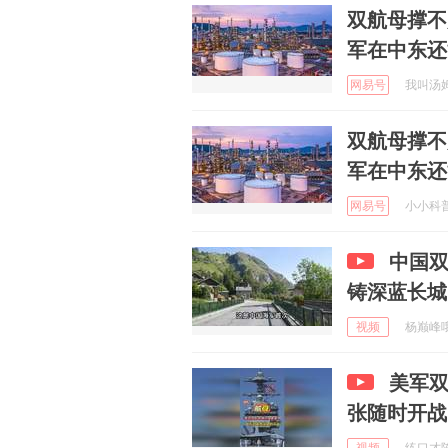
双航母撑不
军在中东还
网易号
我叫汤姆 
双航母撑不
军在中东还
网易号
小小科普员
中国双
铸深蓝长城
视频
杨巅峰哦 
美军
张随时开战