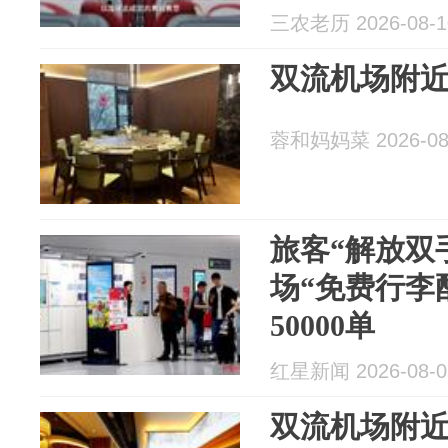
##双流城市
三农老历 2026-08-1
双流机场附
蓉和妈妈菜 2026-08
旅客“解放双
场“免费行李
50000单
红星新闻 2026-08-0
双流机场附