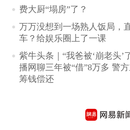
费大厨“塌房”了？
万万没想到一场熟人饭局，
车？给娱乐圈上了一课
紫牛头条｜“我爸被‘崩老头’
播网聊三年被“借”8万多 警
筹钱偿还