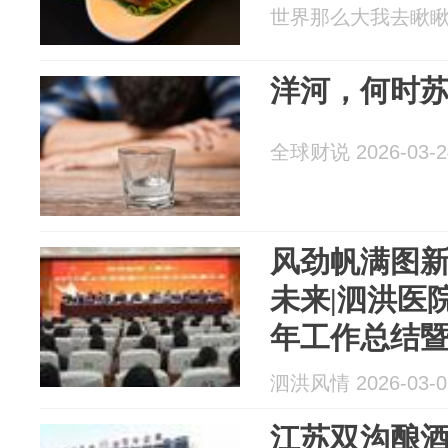
世界那么大我去瞅瞅 20
洋河，何时
全球财说 2026-03-2
风劲帆满图新
未来|泗洪医院
年工作总结暨
会
泗洪风情 2026-03-0
江苏双沟酿酒厂 