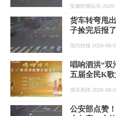
安徽吃喝玩乐 2026-0
货车转弯甩
子捡完后报
现代快报 2026-08-0
唱响泗洪“双
五届全民K歌
泗洪风情 2026-08-0
公安部点赞！