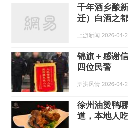
千年酒乡酿新
迁）白酒之
上游新闻 2026-04-2
锦旗＋感谢
四位民警
泗洪风情 2026-04-2
徐州油烫鸭
道，本地人