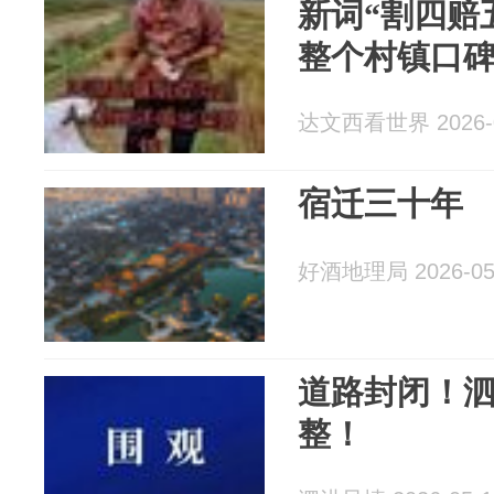
新词“割四赔
整个村镇口
达文西看世界 2026-0
宿迁三十年
好酒地理局 2026-05
道路封闭！
整！