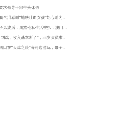
要求领导干部带头休假
地铁吐血女孩”胡心瑶为嫣然天使捐99999元：这份捐赠太沉重，尊重其捐赠意愿，个人向胡心瑶和她的病友之家各捐赠99999元
风波后，周杰伦私生活被扒，澳门输10亿传闻早已经水落石出
，收入基本断了”，38岁演员求职景区NPC：工作量断崖式下跌，留给我试错的时间不多了
四口在“天津之眼”海河边游玩，母子俩不幸溺亡