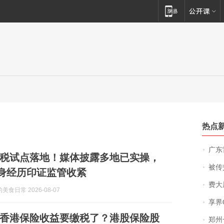
热点
广东雷州
税试点落地！媒体披露多地已实操，
被传交付严重超
身经历印证监管收紧
费大厨
食日常 2026-08-07
享界
香港保险收益要缴税了？港股保险股
郑州一汉堡店