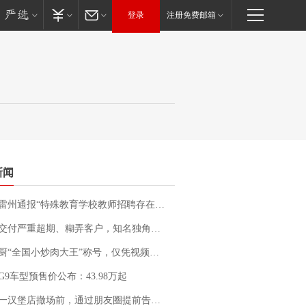
登录
注册免费邮箱
新闻
通报“特殊教育学校教师招聘存在违规行为”：已启动问责程序 副校长被停职
期、糊弄客户，知名独角兽车企创始人回应：都没证据，将依法采取措施，“本人长期与美国交管局保持沟通，对方表示肯定”
“全国小炒肉大王”称号，仅凭视频评出？中国烹饪协会回应
G9车型预售价公布：43.98万起
撤场前，通过朋友圈提前告知逐一退费，有顾客仅剩1元也全被退回，分文不少；顾客：言而有信，让人感动