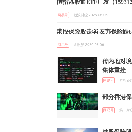
恒指港股通ETF广发（159312
网易号
新浪财经 2026-08-06
港股保险股走弱 友邦保险跌8.
网易号
金融界 2026-08-06
传内地对境
集体重挫
网易号
奇思妙想生
部分香港保
网易号
第一财经资