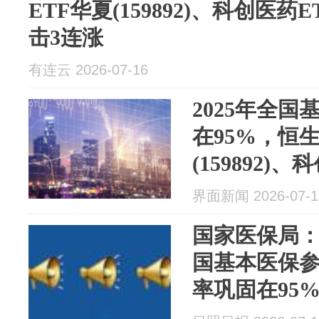
ETF华夏(159892)、科创医药ET
击3连涨
有连云 2026-07-16
2025年全
在95%，恒
(159892)
(588130)冲
界面新闻 2026-07-1
国家医保局：
国基本医保参保
率巩固在95
期结存5257