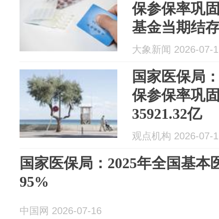
保参保率巩固
基金当期结存
费用跨省直接
大象新闻 2026-07-1
国家医保局：
保参保率巩固
35921.32亿
观点机构 2026-07-1
国家医保局：2025年全国基
95%
中国网 2026-07-16