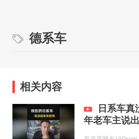
德系车
相关内容
日系车真
年老车主说
有态度网友19Dsym 2