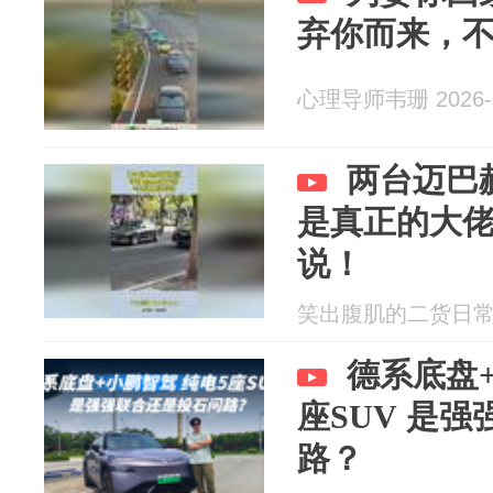
弃你而来，
心理导师韦珊 2026-0
两台迈巴
是真正的大
说！
笑出腹肌的二货日常 20
德系底盘
座SUV 是强强联合还是投石问
路？