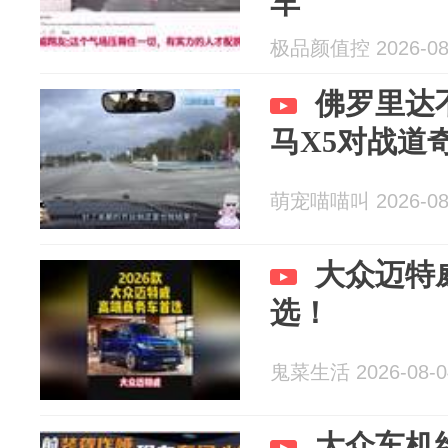
车
极品颜值控 2026-08
佛罗里达
马X5对战道
萌宠喵喵叫 2026-08
大众迈特
选！
鬼菜生活 2026-08-0
大众车机