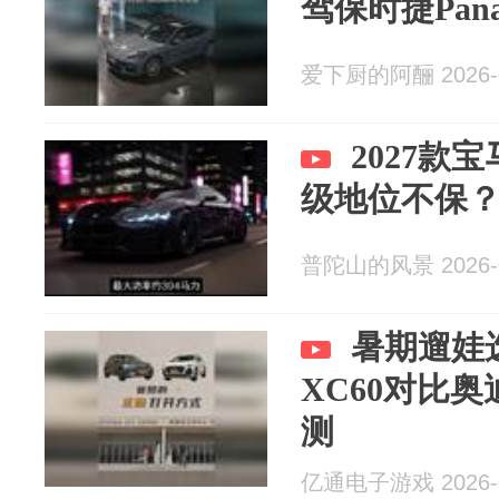
驾保时捷Pan
爱下厨的阿酾 2026-0
2027款
级地位不保
普陀山的风景 2026-0
暑期遛娃
XC60对比奥
测
亿通电子游戏 2026-0