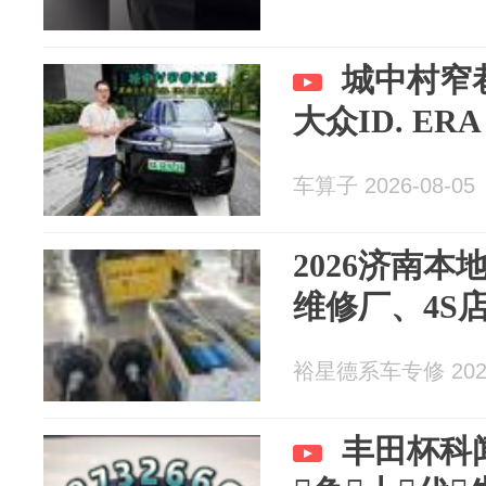
城中村窄
大众ID. ER
车算子 2026-08-05
2026济南
维修厂、4S
裕星德系车专修 2026
丰田杯科闻