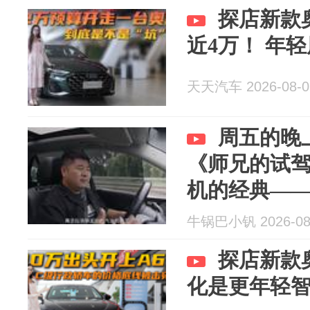
探店新款
近4万！ 年
天天汽车 2026-08-0
周五的晚
《师兄的试
机的经典——GLE
到，豪华依
牛锅巴小钒 2026-08
探店新款奥
化是更年轻