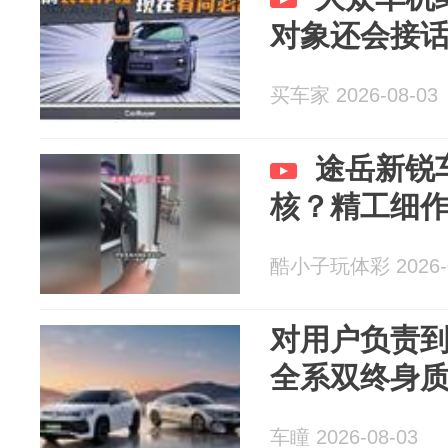
对象还会接
买车家 2026-08-03
途岳新锐
核？精工细
酷小子玩体彩 2026-0
对用户负责到
全系双终身
车瞳 2026-08-03