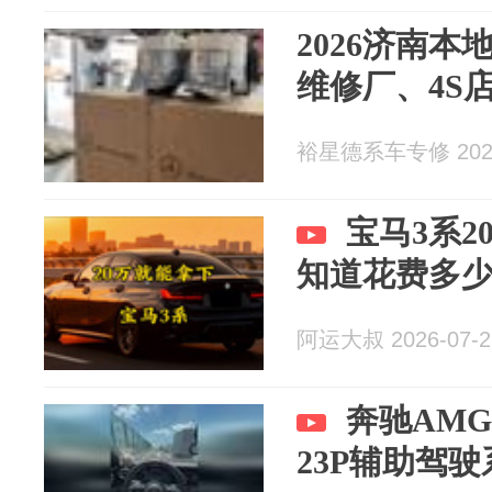
2026济南
维修厂、4S
裕星德系车专修 2026
宝马3系
知道花费多
阿运大叔 2026-07-2
奔驰AMG
23P辅助驾