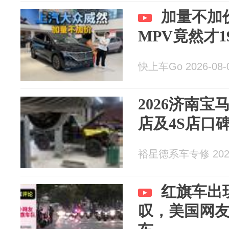
加量不加
MPV竟然才1
快上车Go 2026-08-
2026济南
店及4S店口
裕星德系车专修 2026
红旗车出
叹，美国网