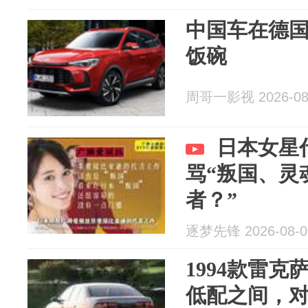
中国车在德
饭碗
周哥一影视 2026-08
日本女星
骂“叛国、灵
者？”
逐梦先锋 2026-08-0
1994款雷克
低配之间，