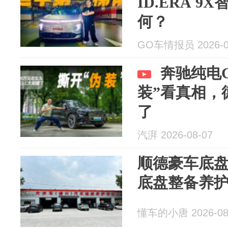
ID.ERA 
何？
GO车情报员 2026-0
奔驰纯电
装”看真相，
了
汽湃 2026-08-07
顺德豪车底
底盘整备养
懂车的小唐 2026-08