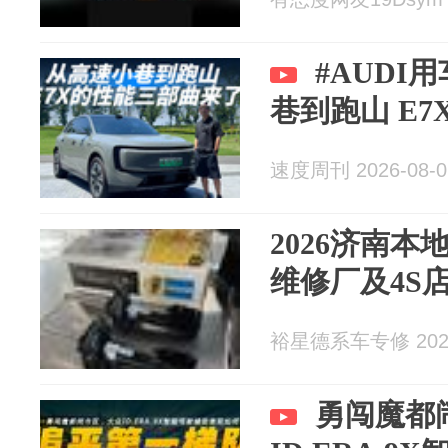
#AUDI用车日
巷到跑山 E
速度周刊 2026-08-0
2026济南
维修厂及4S
裕星德系车专修 2026
勇闯魔都