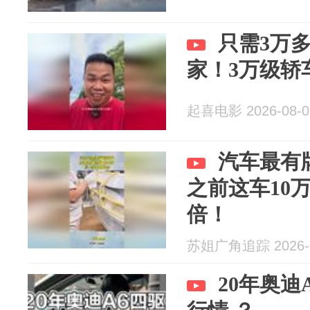
只需3万多
家！3万级轿
起喜电影 2026-08-0
汽车最有
之前这车10
倍！
苏姐广角追踪 2026-0
20年奥迪