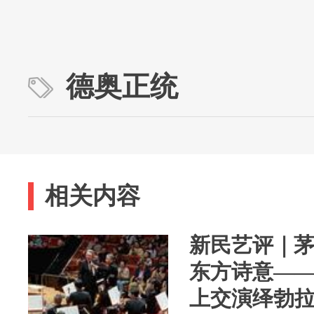
德奥正统
相关内容
新民艺评｜
东方诗意—
上交演绎勃