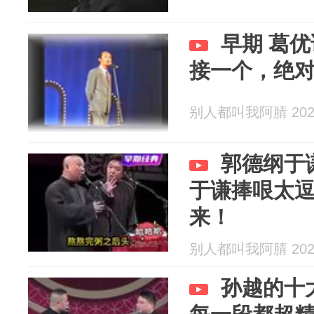
早期 葛
接一个，绝
别人都叫我阿腈 2026
郭德纲于
于谦捧哏太
来！
别人都叫我阿腈 2026
孙越的十