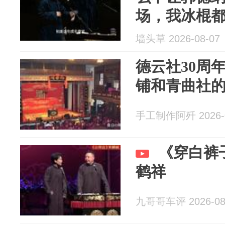
场，我冰棍
墙头草 2026-08-07
德云社30周
铺和青曲社
手工制作阿歼 2026-0
《穿白裤
鹤祥
九哥哥车评 2026-08