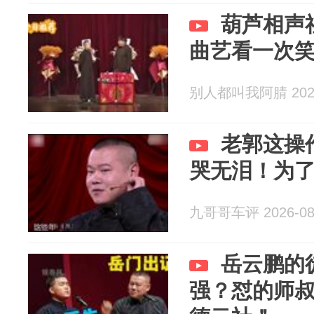
葫芦相声
曲艺看一次
别人都叫我阿腈 2026
老郭这操
哭无泪！为
九哥哥车评 2026-08
岳云鹏的
强？怼的师