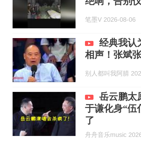
绝响，告别
笔墨V 2026-08-06
经典我认
相声！张斌
别人都叫我阿腈 2026
岳云鹏太
于谦化身“伍
了
舟舟音乐music 2026