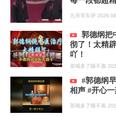
每一段都超
九哥哥车评 2026-08
郭德纲把
彻了！太精
吖！
茶喝多了睡不着 2026
#郭德纲早
相声 #开心一
茶喝多了睡不着 2026