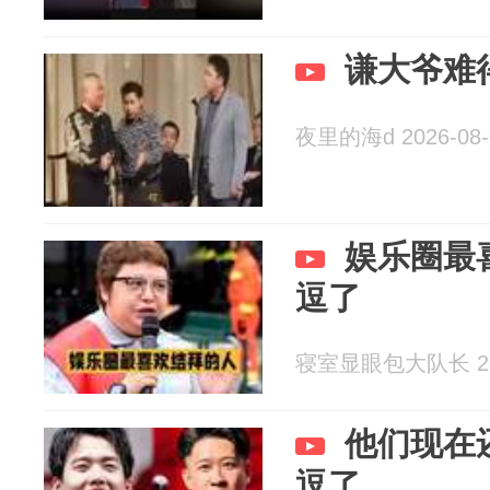
谦大爷难
夜里的海d 2026-08-
娱乐圈最
逗了
寝室显眼包大队长 202
他们现在
逗了