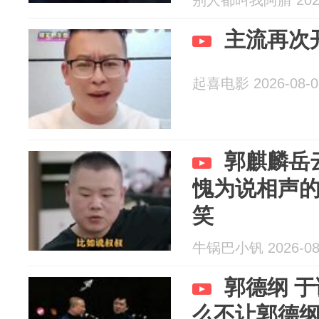
别人都叫我阿腈 2026
主流再次
起喜电影 2026-08-0
郭麒麟岳
愧为说相声
笑
牛锅巴小钒 2026-08
郭德纲 
么不让郭德