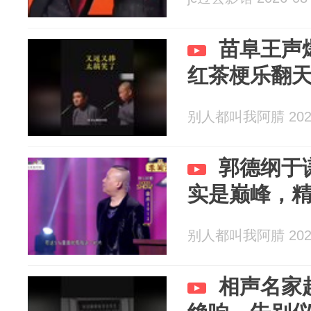
苗阜王声
红茶梗乐翻
别人都叫我阿腈 2026
郭德纲于
实是巅峰，
别人都叫我阿腈 2026
相声名家