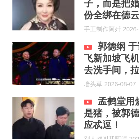
子，而是把
份全绑在德
手工制作阿歼 2026-0
郭德纲 
飞新加坡飞
去洗手间，
墙头草 2026-08-07
孟鹤堂用
是猪，被郭
应忒逗！