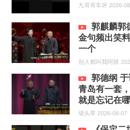
九哥哥车评 2026-08
郭麒麟郭
金句频出笑
一个
别人都叫我阿腈 2026
郭德纲 
青岛有一套
就是忘记在
墙头草 2026-08-07
《保定二