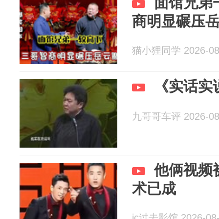
面馆兄弟
商明显碾压
猫小狸同学 2026-08
《实话实
九哥哥车评 2026-08
他俩视频
术已成
jc过去影馆 2026-08