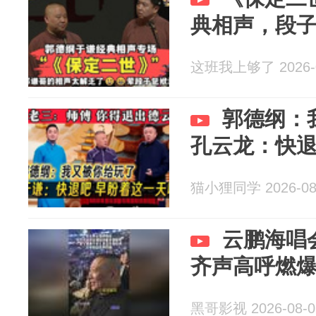
典相声，段
这班我上够了 2026-0
郭德纲：
孔云龙：快
猫小狸同学 2026-08
云鹏海唱
齐声高呼燃
黑哥影视 2026-08-0