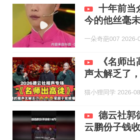
十年前当
今的他丝毫
一朵奇葩007 2026-0
《名师出
声太解乏了
猫小狸同学 2026-08
德云社郭
云鹏份子钱收