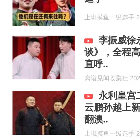
上班摸鱼一级选手 202
李振威徐
谈》，全程
直呼..
离谱见闻收集社 2026
永利皇宫
云鹏孙越上
翻澳..
上班摸鱼一级选手 202