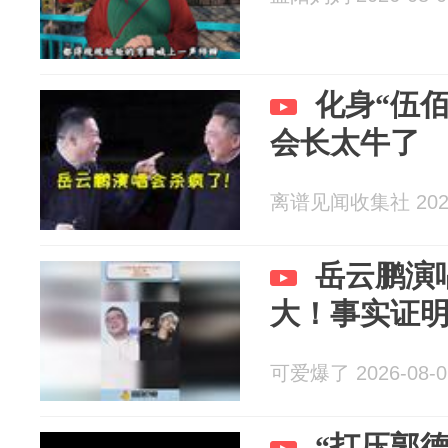
化身“伍
会长太牛了
离谱见闻收集社 2026
岳云鹏演
大！事实证
可爱爆了 2026-08-0
“打压郭德