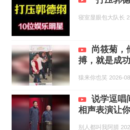
寝室显眼包大队长 202
尚筱菊，
搏，就是成
猿来你也笑 2026-08
说学逗唱
相声表演让
别人都叫我阿腈 2026