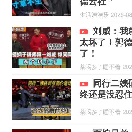
德云社＂
生活浩浩乐 2026-08
刘威：我
太坏了！郭
了！
茶喝多了睡不着 2026
同行二姨
终还是没忍
茶喝多了睡不着 2026