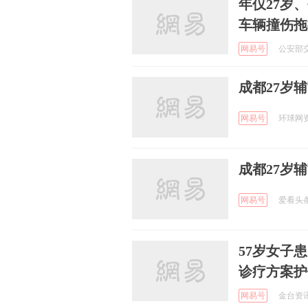
年仅27岁
车辆撞伤拖
网易号
公安部交
成都27岁
网易号
环球网资讯
成都27岁
网易号
爱看头条 
57岁女子
诊疗方案护
网易号
金台资讯 