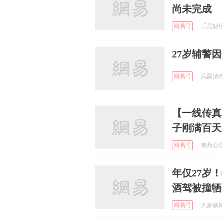
尚未完成
网易号
乐居财经官
27岁辅警
网易号
风露清青 
【一线传真
子刚满百天
网易号
警苑心语 
年仅27岁
酒驾被撞牺
网易号
大象新闻 