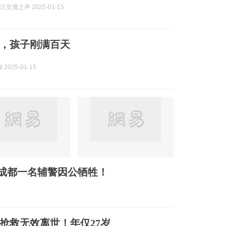
江交通之声 2025-01-15
，孩子刚满百天
2025-01-15
，成都一名辅警因公牺牲！
抢救无效离世！年仅27岁