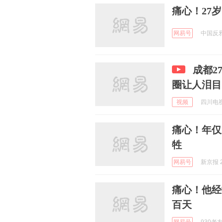
痛心！27
网易号
中国反邪教
成都2
圈让人泪目
视频
四川电视
痛心！年仅
牲
网易号
新京报 2
痛心！他经
百天