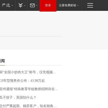
登录
注册免费邮箱
新闻
“全国小炒肉大王”称号，仅凭视频评出？中国烹饪协会回应
G9车型预售价公布：43.98万起
通报“特殊教育学校教师招聘存在违规行为”：已启动问责程序 副校长被停职
瓜子饺子，美国怕什么？
期、糊弄客户，知名独角兽车企创始人回应：都没证据，将依法采取措施，“本人长期与美国交管局保持沟通，对方表示肯定”