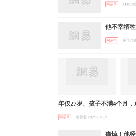
网易号
FM93浙
他不幸牺牲
网易号
南国今报 
年仅27岁、孩子不满4个月
网易号
警界君 2025-01-15
痛悼！他经