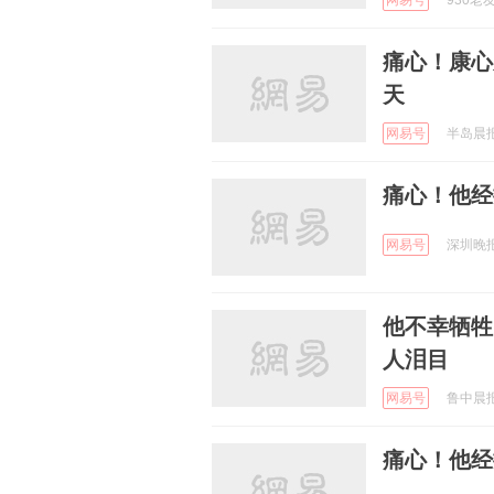
网易号
930老友
痛心！康心
天
网易号
半岛晨报 
痛心！他经
网易号
深圳晚报 
他不幸牺牲
人泪目
网易号
鲁中晨报 
痛心！他经