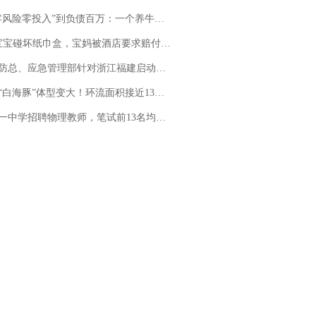
险零投入”到负债百万：一个养牛项目崩盘后，谁该为农户的贷款买单丨红星调查
坏纸巾盒，宝妈被酒店要求赔付924元！三亚一酒店回复：骨瓷定制！网友一查价格，吵翻了
总、应急管理部针对浙江福建启动防汛防台风四级应急响应
白海豚”体型变大！环流面积接近13个浙江那么大
招聘物理教师，笔试前13名均遭淘汰？教育局：已叫停招聘，成立调查组全面核查