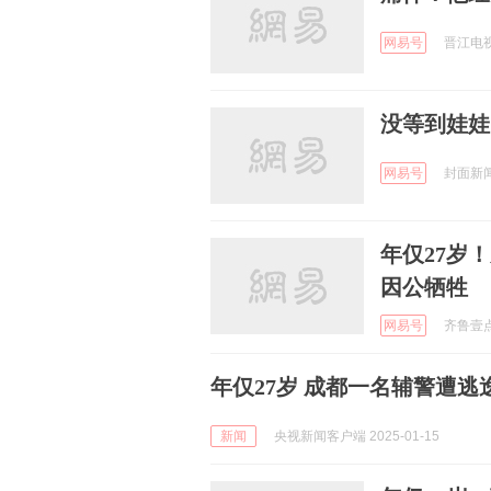
网易号
晋江电视台
没等到娃娃
网易号
封面新闻 
年仅27岁
因公牺牲
网易号
齐鲁壹点 
年仅27岁 成都一名辅警遭逃
新闻
央视新闻客户端 2025-01-15