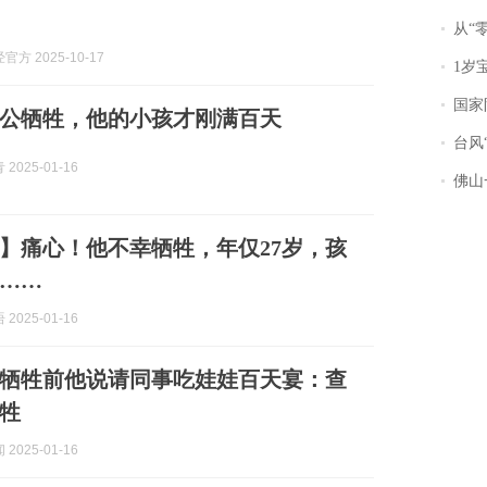
从“零风
方 2025-10-17
1岁宝宝碰
国家防
因公牺牲，他的小孩才刚满百天
台风“
2025-01-16
佛山一中学
】痛心！他不幸牺牲，年仅27岁，孩
……
2025-01-16
！牺牲前他说请同事吃娃娃百天宴：查
牲
2025-01-16