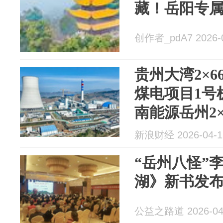
藏！岳阳专
创作者_pdA7 2026-0
贵州大湾2×6
煤电项目1号
南能源岳州2×1
新浪财经 2026-04-1
“岳州八怪”
湖》新书发
公益之路道 2026-04