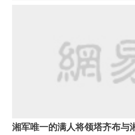
湘军唯一的满人将领塔齐布与