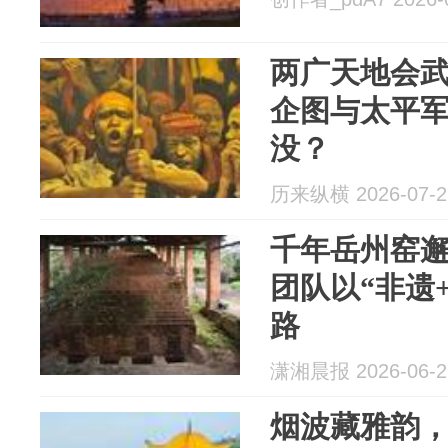
两广天地会
企图与太平
没？
历来纵横 2026-07-2
千年岳州窑邂
团队以“非遗
路
潇湘晨报 2026-06-2
烟波藏雅韵