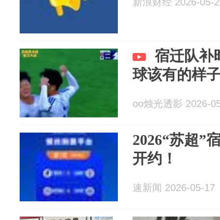
新浪财经 2026-05-2
宿迁队补
球该有的样
oo烛光透影 2026-05
2026“苏超
开约！
速新闻 2026-05-17