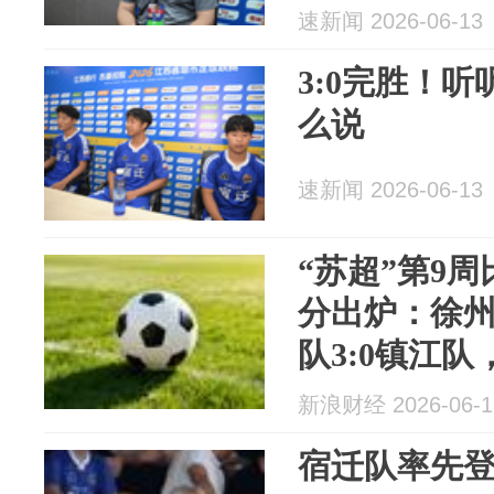
速新闻 2026-06-13
3:0完胜！
么说
速新闻 2026-06-13
“苏超”第9
分出炉：徐州
队3:0镇江队
新浪财经 2026-06-1
宿迁队率先