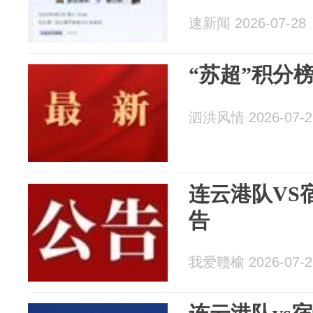
速新闻 2026-07-28
“苏超”积分
泗洪风情 2026-07-2
连云港队VS
告
我爱赣榆 2026-07-2