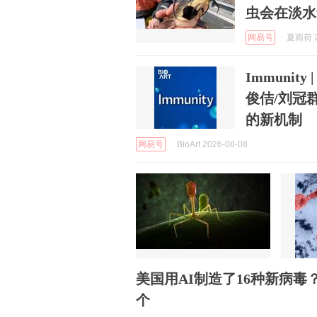
虫会在淡水
网易号
夏雨荷 2
Immunit
俊佶/刘冠群
的新机制
网易号
BioArt 2026-08-08
美国用AI制造了16种新病毒
个