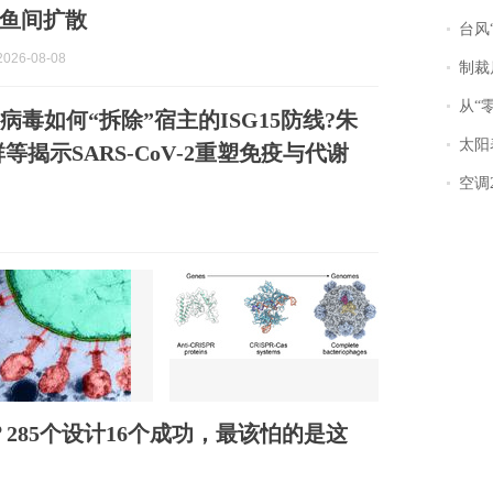
鱼间扩散
台风“
026-08-08
制裁
从“零风
y | 病毒如何“拆除”宿主的ISG15防线?朱
太阳
等揭示SARS‑CoV‑2重塑免疫与代谢
空调
？285个设计16个成功，最该怕的是这