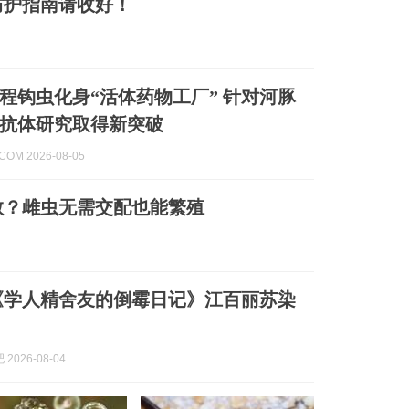
防护指南请收好！
程钩虫化身“活体药物工厂” 针对河豚
抗体研究取得新突破
.COM 2026-08-05
散？雌虫无需交配也能繁殖
《学人精舍友的倒霉日记》江百丽苏染
2026-08-04