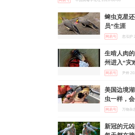
网易号
中国病毒学论坛 2026-08-06
蜱虫克星还
员”生涯
网易号
忽泓护 2
生啃人肉的
州进入“灾
网易号
尹烨 202
美国边境湖
虫一样，会
网易号
万物杂志 
新冠的元凶