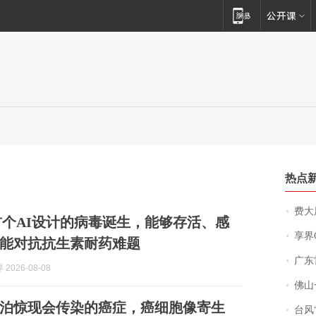
热点
费大厨
e：首个AI设计的病毒诞生，能够存活、感
享界
能对抗抗生素耐药难题
广东雷州
2026-08-08
佛山一中学
泊惊现会传染的癌症，癌细胞像寄生
台风“