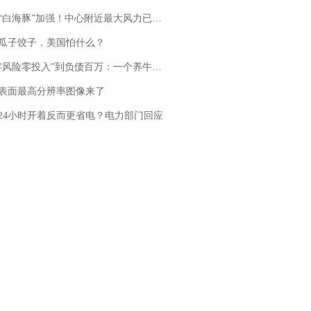
白海豚”加强！中心附近最大风力已达15级 最新研判
瓜子饺子，美国怕什么？
险零投入”到负债百万：一个养牛项目崩盘后，谁该为农户的贷款买单丨红星调查
表面最高分辨率图像来了
24小时开着反而更省电？电力部门回应