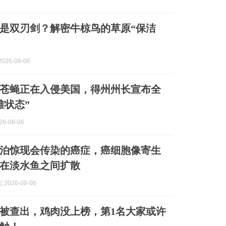
是双刃剑？解密牛椋鸟的草原“保洁
026-08-06
苍蝇正在入侵美国，得州州长宣布全
难状态”
6-08-06
泊惊现会传染的癌症，癌细胞像寄生
在淡水鱼之间扩散
2026-08-06
被查出，鸡肉没上榜，第1名大家或许