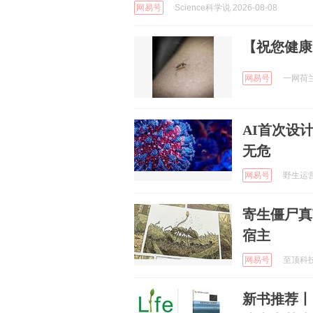
网易号
Science科学说 2026-08-08
【祝您健康
网易号
一网荷兰 
AI首次设
无危
网易号
野生运营 
寄生僵尸真
宿主
网易号
至顶科技 
新书推荐丨