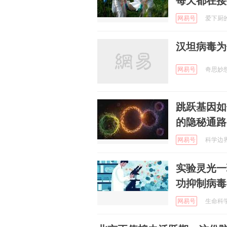
每天都在接
网易号
爱下厨的阿
汉坦病毒为
网易号
奇思妙想生
跳跃基因如
的隐秘通路
网易号
科学边界哦
实验灵光一
功抑制病毒
网易号
生命科学前