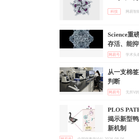
科技
网易智能 
Scienc
存活、能抑
网易号
学术头条 
从一支棉签
判断
网易号
无所V的卷
PLOS P
揭示新型鸭
新机制