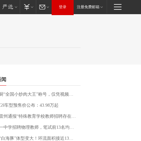
登录
注册免费邮箱
新闻
“全国小炒肉大王”称号，仅凭视频评出？中国烹饪协会回应
G9车型预售价公布：43.98万起
通报“特殊教育学校教师招聘存在违规行为”：已启动问责程序 副校长被停职
招聘物理教师，笔试前13名均遭淘汰？教育局：已叫停招聘，成立调查组全面核查
白海豚”体型变大！环流面积接近13个浙江那么大