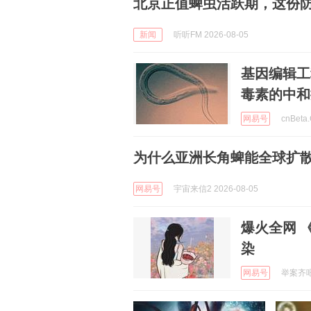
北京正值蜱虫活跃期，这份
新闻
听听FM 2026-08-05
基因编辑工
毒素的中和
网易号
cnBeta
为什么亚洲长角蜱能全球扩
网易号
宇宙来信2 2026-08-05
爆火全网 
染
网易号
举案齐吧 