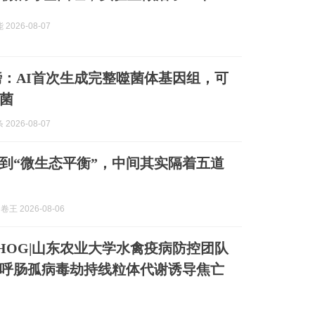
2026-08-07
e重磅：AI首次生成完整噬菌体基因组，可
菌
2026-08-07
到“微生态平衡”，中间其实隔着五道
王 2026-08-06
ATHOG|山东农业大学水禽疫病防控团队
呼肠孤病毒劫持线粒体代谢诱导焦亡