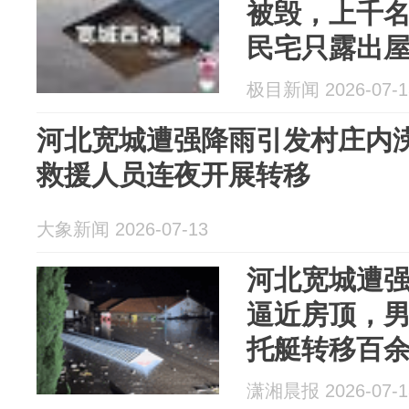
被毁，上千
民宅只露出
水深达两三
极目新闻 2026-07-1
被困人员
河北宽城遭强降雨引发村庄内
救援人员连夜开展转移
大象新闻 2026-07-13
河北宽城遭
逼近房顶，男
托艇转移百
潇湘晨报 2026-07-1