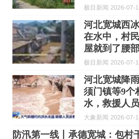
膝盖位置
极目新闻 2026-07-1
河北宽城西
在水中，村
屋就到了腰
人用绳子拉
极目新闻 2026-07-1
河北宽城降
须门镇等9个
水，救援人
里留守老人较
大象新闻 2026-07-1
无法行动的
防汛第一线丨承德宽城：包村