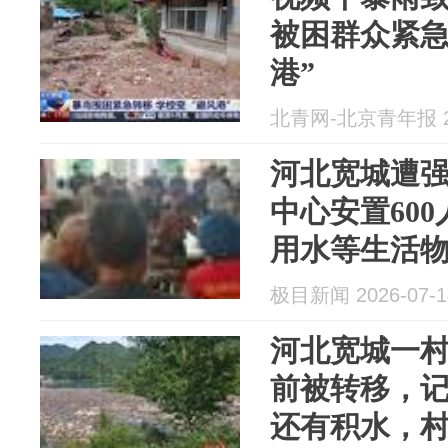
被困群众紧急
港”
北青网-北京青年报 20
河北宽城遭
中心安置60
用水等生活
面趋于稳定
极目新闻 2026-07-1
河北宽城一村
前被转移，
还有积水，