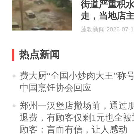
街道严重积
走，当地店主
米多，卷帘
蓬勃新闻 2026-07-1
目前积水已
热点新闻
费大厨“全国小炒肉大王”称
中国烹饪协会回应
郑州一汉堡店撤场前，通过
退费，有顾客仅剩1元也全被
顾客：言而有信，让人感动