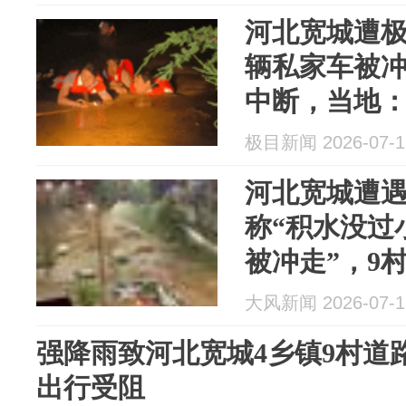
河北宽城遭
辆私家车被冲
中断，当地
被困人员获
极目新闻 2026-07-1
河北宽城遭
称“积水没过
被冲走”，9村
多名村民出
大风新闻 2026-07-1
强降雨致河北宽城4乡镇9村道
出行受阻