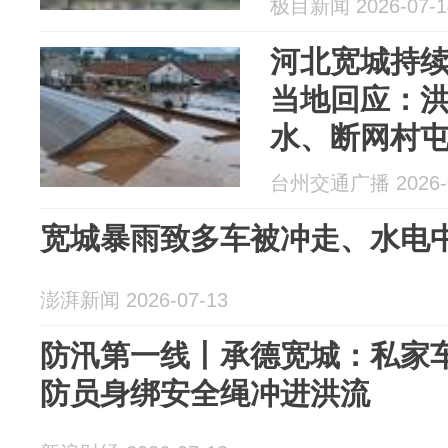
极目新闻 2026-07-1
河北宽城持
当地回应：
水、断网村
步抢修恢复
台州交通广播 2026-0
宽城暴雨致多车被冲走、水电
澎湃新闻 2026-07-13
防汛第一线丨承德宽城：私家
防员身绑安全绳冲进洪流