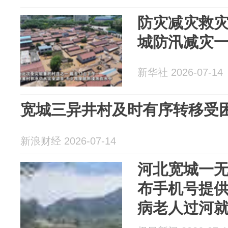
力抢通
防灾减灾救
城防汛减灾
新华社 2026-07-14
宽城三异井村及时有序转移受
新浪财经 2026-07-14
河北宽城一
布手机号提
病老人过河
送食物和水