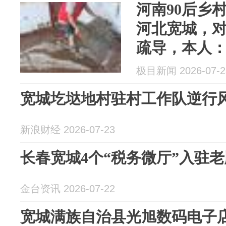
河南90后乡
河北宽城，
疏导，本人
开学第一课
极目新闻 2026-07-2
宽城圪垯地村驻村工作队逆行风雨
新浪财经 2026-07-23
长春宽城4个“税务微厅”入驻
金台资讯 2026-07-22
宽城满族自治县光旭数码电子