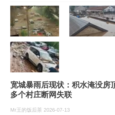
宽城暴雨后现状：积水淹没房
多个村庄断网失联
Mr王的饭后茶 2026-07-13