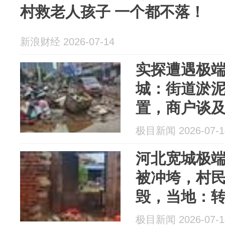
村救老人孩子 一个都不落！
新浪财经 2026-07-14
实探遭遇极
城：街道淤
置，商户谈
车等大型机
极目新闻 2026-07-1
河北宽城极
被冲垮，村
毁，当地：
7个安置点，
极目新闻 2026-07-1