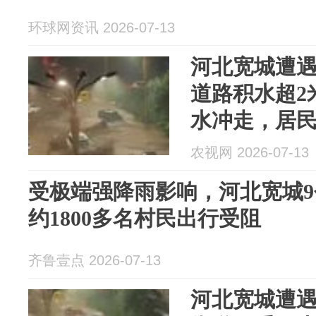
环球网资讯 2026-07-13
河北宽城遭遇
道路积水超2
水冲走，居
么大的水
农视网 2026-07-13
受极端强降雨影响，河北宽城
约1800多名村民出行受阻
齐鲁壹点 2026-07-13
河北宽城遭