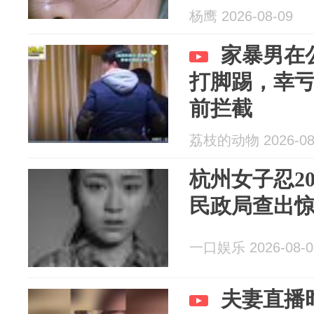
杨鹰 2026-08-09
家暴男在
打脚踢，幸
前拦截
荔枝的动物 2026-08
杭州女子忍2
民政局查出
一口娱乐 2026-08-0
夫妻直播