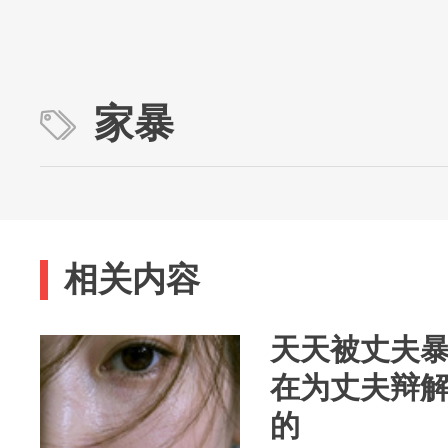
家暴
相关内容
天天被丈夫
在为丈夫辩
的