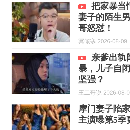
把家暴当
妻子的陌生
哥怒怼！
冥倾寒 2026-08-09
亲爹出轨
暴，儿子自
坚强？
王二哥说 2026-08-0
摩门妻子陷家
主演曝第5季