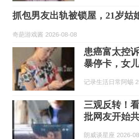
抓包男友出轨被锁屋，21岁姑
奇葩游戏酱 2026-08-08
患癌富太控
暴停卡，女
记录生活日常阿蜴 202
三观反转！
批网友开始
朗威谈星座 2026-08