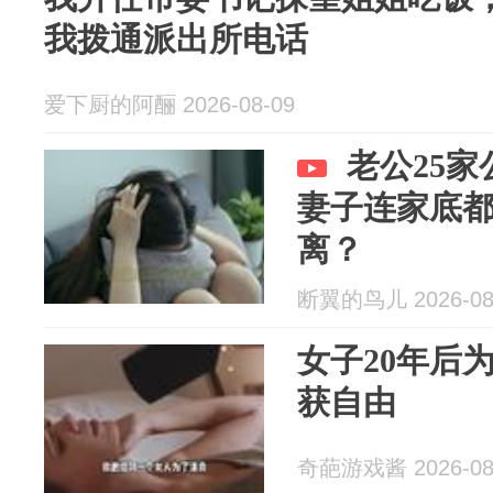
我拨通派出所电话
爱下厨的阿酾 2026-08-09
老公25
妻子连家底
离？
断翼的鸟儿 2026-08
女子20年后
获自由
奇葩游戏酱 2026-08