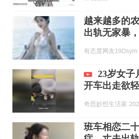
越来越多的
出轨无家暴
有态度网友19Dsym 2
23岁女
开车出走欲
奇思妙想生活家 2026
班车相恋二
症，丈夫出