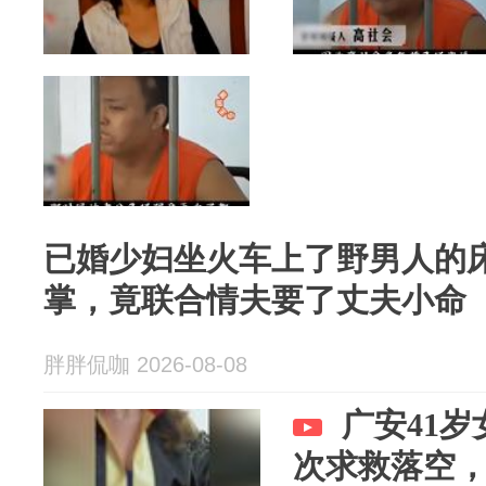
已婚少妇坐火车上了野男人的
掌，竟联合情夫要了丈夫小命
胖胖侃咖 2026-08-08
广安41
次求救落空