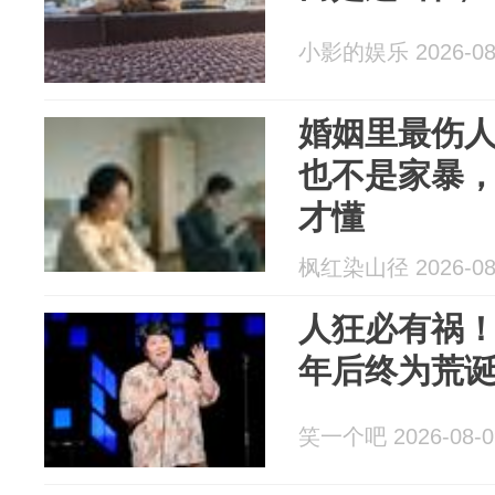
小影的娱乐 2026-08
婚姻里最伤
也不是家暴
才懂
枫红染山径 2026-08
人狂必有祸！
年后终为荒
笑一个吧 2026-08-0