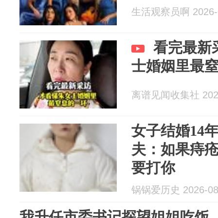
生活观察员啊 2026-0
看完最新
士婚姻里最
离谱见闻收集社 2026
女子结婚14
夫：如果痔
要打你
锅锅爱历史 2026-08
我升任市委书记探望姐姐吃饭