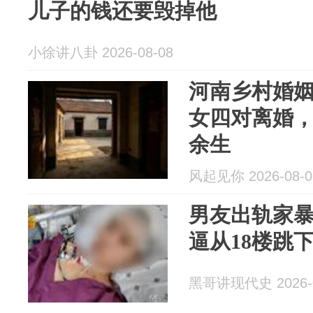
儿子的钱还要毁掉他
小徐讲八卦 2026-08-08
河南乡村婚
女四对离婚
余生
风起见你 2026-08-0
男友出轨家暴
逼从18楼跳
黑哥讲现代史 2026-0