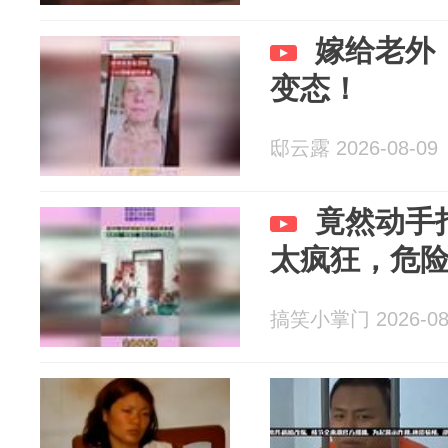
嫁给老外
变态！
邸云露 2026-08-09
竟然动手
太疯狂，危
搞笑小掌门 2026-08