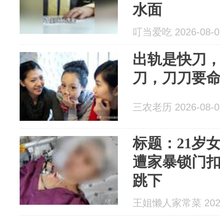
水面
叮当爱吃 2026-08-0
出轨是快刀
刀，刀刀要
三农老历 2026-08-0
标题：21岁
遭家暴锁门扣
跳下
王姐懒人家常菜 2026