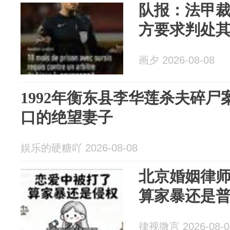
队报：法甲
方要求判处其
画夕 2026-08-08
1992年衡东县李华莲杀夫碎尸
口的绝望妻子
娱乐的硬糖吖 2026-08-08
北京婚姻律
算家暴还是
律视微言 2026-08-0