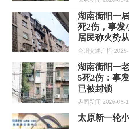
区无物业
湖南衡阳一居
死2伤，事发
居民称火势从
楼的人受伤，
台州交通广播 2026-0
了，住着一家5
湖南衡阳一
5死2伤：事
已被封锁
界面新闻 2026-05-1
太原新一轮