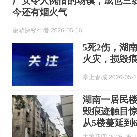
广安令人惋惜的场镇，成也三
今还有烟火气
旅游探秘行者 2026-05-16
5死2伤，湖
火灾，损毁
掌上春城 2026-05-1
湖南一居民楼
毁痕迹触目
从5楼蔓延到
其中一个孩
大象新闻 2026-05-1