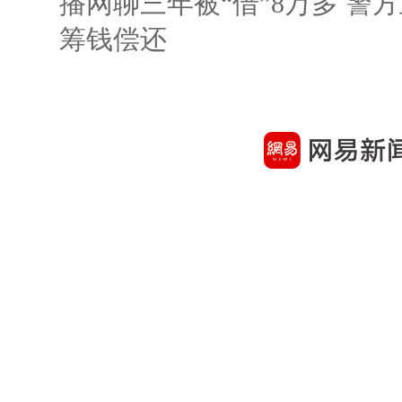
播网聊三年被“借”8万多 警
筹钱偿还