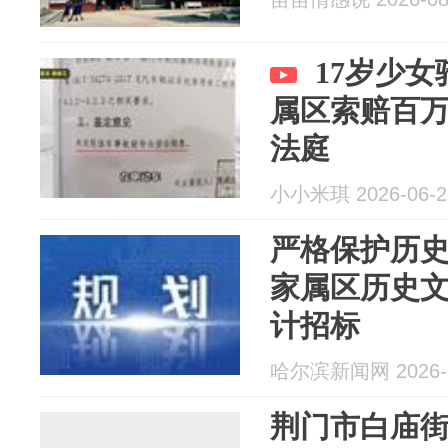
17岁少
属区索赔百
法庭
小小米琪 2026-06-2
严格保护历
家属区历史
计招标
哈尔滨新闻网 2026-0
荆门市白庙