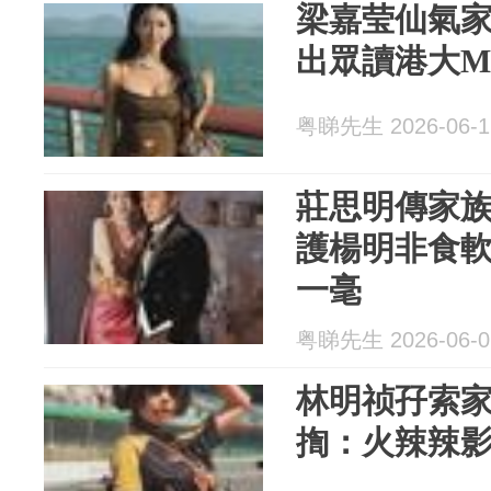
梁嘉莹仙氣
出眾讀港大M
粤睇先生 2026-06-1
莊思明傳家族
護楊明非食
一毫
粤睇先生 2026-06-0
林明祯孖索
揈：火辣辣