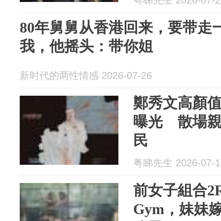
粤睇先生 2026-07-2
80年舅舅从香港回来，要带走
我，他摇头：带你姐
新时代的两性情感 2026-07-26
鄭秀文高顏
曝光 散場親切
民
粤睇先生 2026-07-1
前女子組合2
Gym，妹妹