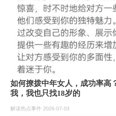
如何撩拨中年女人，成功率高
我，我也只找18岁的
解读热点事件 2026-07-03