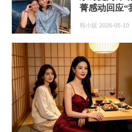
菁感动回应“
韩小娱 2026-05-10