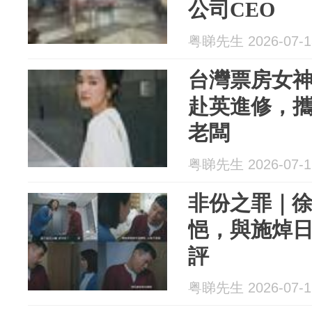
公司CEO
粤睇先生 2026-07-1
台灣票房女
赴英進修，攜
老闆
粤睇先生 2026-07-1
非份之罪｜
悒，與施焯
評
粤睇先生 2026-07-1