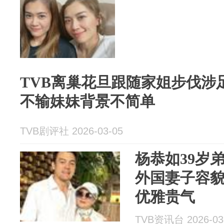
TVB离巢花旦跟随家姐步伐涉
不输妹妹背景不简单
TVB剧评社 2026-03-05
杨恭如39岁
外国妻子容
优雅贵气
TVB资讯台 2026-03