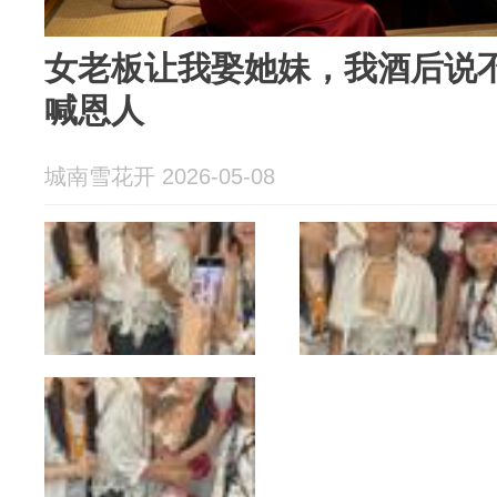
女老板让我娶她妹，我酒后说
喊恩人
城南雪花开 2026-05-08