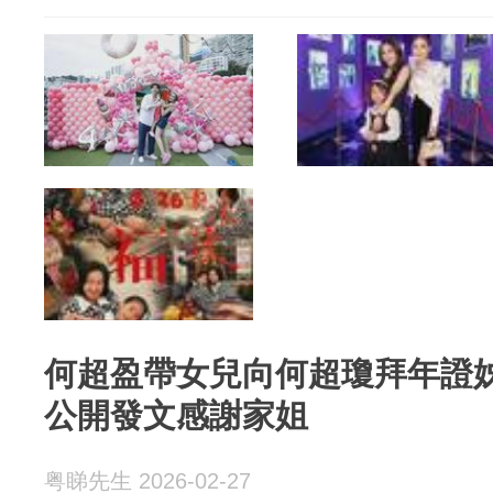
何超盈帶女兒向何超瓊拜年證姊
公開發文感謝家姐
粤睇先生 2026-02-27