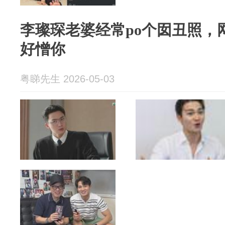
李璨琛老婆经常po个囡丑照，
好憎你
粤睇先生 2026-05-03