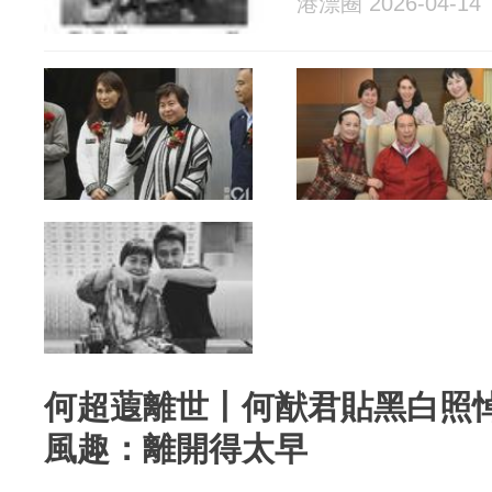
港漂圈 2026-04-14
何超蕸離世丨何猷君貼黑白照
風趣：離開得太早