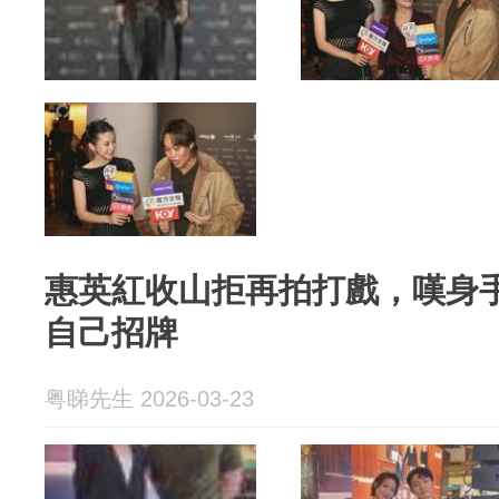
惠英紅收山拒再拍打戲，嘆身
自己招牌
粤睇先生 2026-03-23