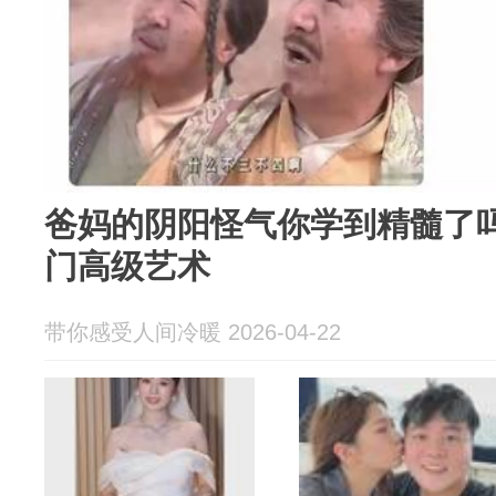
爸妈的阴阳怪气你学到精髓了
门高级艺术
带你感受人间冷暖 2026-04-22