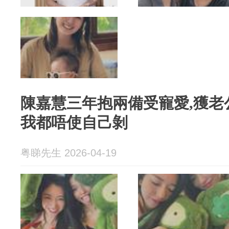
陳嘉慧三年抱兩備受寵愛,獲老
我都唔使自己剝
粤睇先生 2026-04-19