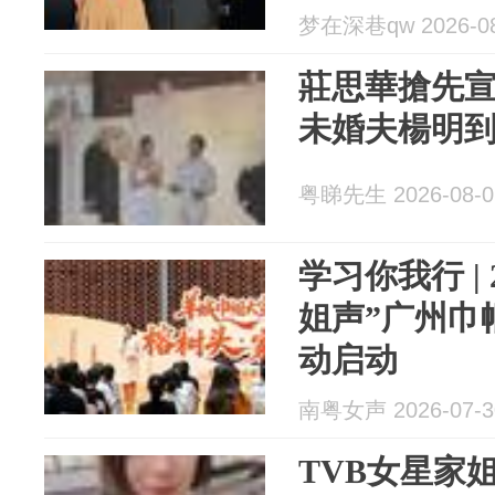
梦在深巷qw 2026-08
莊思華搶先
未婚夫楊明
粤睇先生 2026-08-0
学习你我行 | 
姐声”广州巾
动启动
南粤女声 2026-07-3
TVB女星家