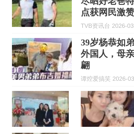
尽晒好老爸特
点获网民激
TVB资讯台 2026-03
39岁杨恭如
外国人，母
翩
谭焢爱搞笑 2026-03