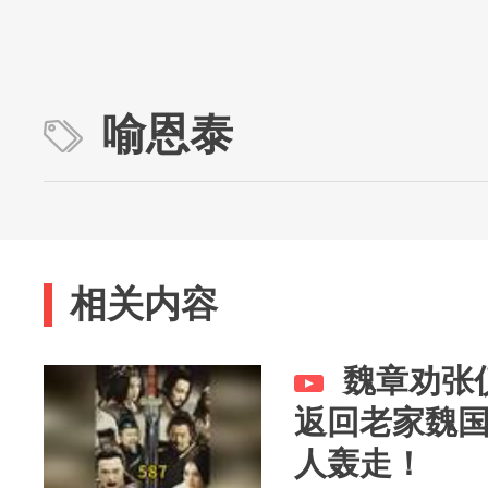
喻恩泰
相关内容
魏章劝张
返回老家魏
人轰走！