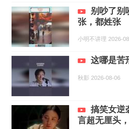
别吵了别
张，都姓张
小明不讲理 2026-08
这哪是苦
秋影 2026-08-06
搞笑女逆
言超无厘头