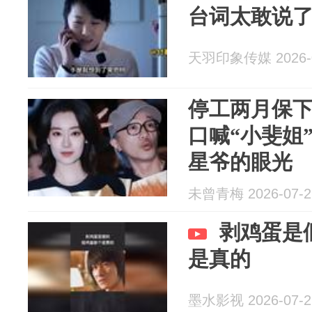
台词太敢说
天羽印象传媒 2026-0
停工两月保
口喊“小斐姐
星爷的眼光
未曾青梅 2026-07-2
剥鸡蛋是
是真的
墨水影视 2026-07-2