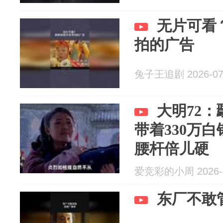
无片可看
拍的广告
兔子王追剧 2026-07
大明72
带着330万
腰杆倍儿硬
爱竞彩的小周 2026-0
东厂不敢