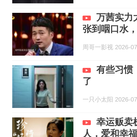
万茜实力
张到咽口水
周哥一影视 2026-07
有些习惯
了
一只小太阳 2026-07
幸运贩卖
人，爱和幸