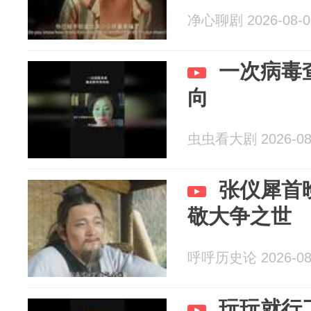
净心聊剧 2026-08-0
一次病毒
向
虫虫看大剧 2026-08
张仪犀首
敬大争之世
呼呼历史论 2026-08
玩玩就行