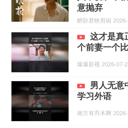
意抛弃
醉卧君映剪辑 2026-0
这才是真
个前妻一个
爆爆影视 2026-07-2
男人无意
学习外语
南方有乔木啊 2026-0