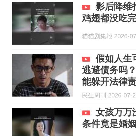
影后降维
鸡翅都没吃
猫猫剧集地 2026-07
假如人生
逃避债务吗
能躲开法律
民生周刊 2026-07-2
女孩万万
条件竟是婚