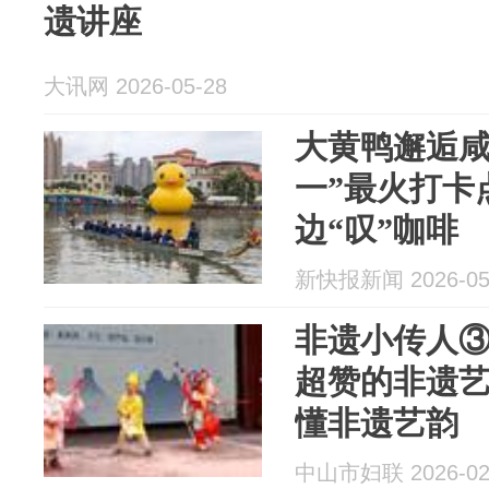
遗讲座
大讯网 2026-05-28
大黄鸭邂逅咸
一”最火打卡点
边“叹”咖啡
新快报新闻 2026-05
非遗小传人
超赞的非遗
懂非遗艺韵
中山市妇联 2026-02