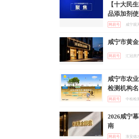
【十大民生
品添加剂使
网易号
咸宁观天下
咸宁市黄金
网易号
汇冠房产 
咸宁市农业
检测机构名
网易号
中检检测集
2026咸
南
网易号
淮安德才生