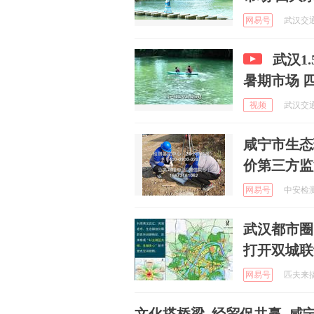
网易号
武汉交通广
武汉1
暑期市场 
视频
武汉交通广
咸宁市生态
价第三方监
网易号
中安检测集
武汉都市圈
打开双城联
网易号
匹夫来搞笑