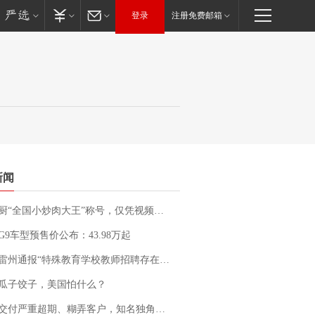
登录
注册免费邮箱
新闻
“全国小炒肉大王”称号，仅凭视频评出？中国烹饪协会回应
G9车型预售价公布：43.98万起
通报“特殊教育学校教师招聘存在违规行为”：已启动问责程序 副校长被停职
瓜子饺子，美国怕什么？
期、糊弄客户，知名独角兽车企创始人回应：都没证据，将依法采取措施，“本人长期与美国交管局保持沟通，对方表示肯定”