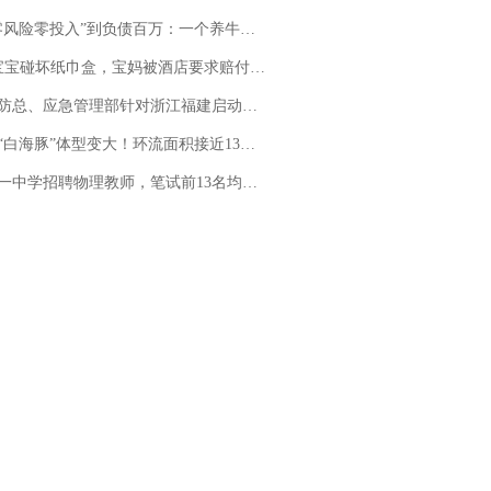
险零投入”到负债百万：一个养牛项目崩盘后，谁该为农户的贷款买单丨红星调查
坏纸巾盒，宝妈被酒店要求赔付924元！三亚一酒店回复：骨瓷定制！网友一查价格，吵翻了
总、应急管理部针对浙江福建启动防汛防台风四级应急响应
白海豚”体型变大！环流面积接近13个浙江那么大
招聘物理教师，笔试前13名均遭淘汰？教育局：已叫停招聘，成立调查组全面核查