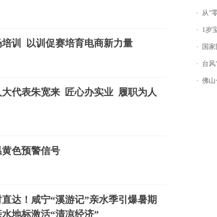
从“零风
1岁宝宝碰
培训 以训促赛培育电商新力量
国家防
台风“
佛山一中学
大代表朱宽来 匠心办实业 履职为人
温黄色预警信号
小时直达！咸宁“溪游记”亲水季引爆暑期
亲水地标激活“清凉经济”