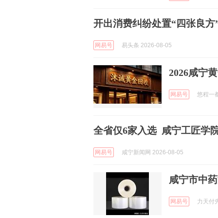
开出消费纠纷处置“四张良方
网易号
易头条 2026-08-05
2026咸
网易号
悠程一都乡
全省仅6家入选 咸宁工匠学
网易号
咸宁新闻网 2026-08-05
咸宁市中药
网易号
力天付先生