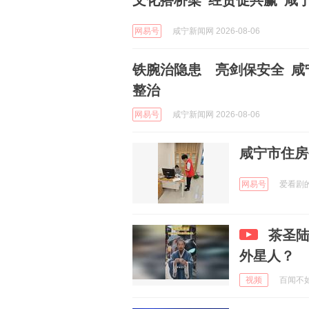
文化搭桥梁 经贸促共赢 咸
网易号
咸宁新闻网 2026-08-06
铁腕治隐患 亮剑保安全 咸
整治
网易号
咸宁新闻网 2026-08-06
咸宁市住房
网易号
爱看剧的阿
茶圣
外星人？
视频
百闻不如一