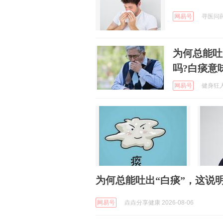
网易号
寻医问药
为何总能吐
吗?白痰意
网易号
健身狂人 
为何总能吐出“白痰”，这说
网易号
垚垚分享健康 2026-08-06