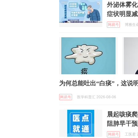
外泌体雾化
症状明显减
网易号
博雅生命 
为何总能吐出“白痰”，这说
网易号
医学科普汇 2026-08-06
晨起咳痰爬
阻肺早干预
网易号
工医君 2