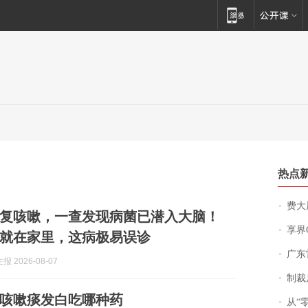
热点
费大厨
复咳嗽，一查发现病菌已潜入大脑！
享界
就在家里，这病极易误诊
广东雷州
 2026-08-07
制裁
咳嗽痰发白吃哪种药
从“零风