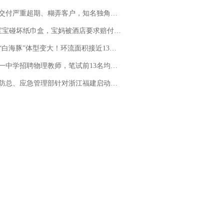
期、糊弄客户，知名独角兽车企创始人回应：都没证据，将依法采取措施，“本人长期与美国交管局保持沟通，对方表示肯定”
坏纸巾盒，宝妈被酒店要求赔付924元！三亚一酒店回复：骨瓷定制！网友一查价格，吵翻了
白海豚”体型变大！环流面积接近13个浙江那么大
招聘物理教师，笔试前13名均遭淘汰？教育局：已叫停招聘，成立调查组全面核查
总、应急管理部针对浙江福建启动防汛防台风四级应急响应