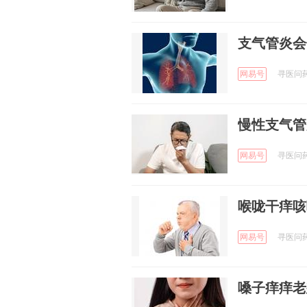
支气管炎会
网易号
寻医问药
慢性支气管
网易号
寻医问药
喉咙干痒咳
网易号
寻医问药
嗓子痒痒老