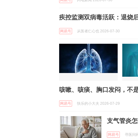
网易号
闪电新闻 2026-07-30
疾控监测双病毒活跃：退烧
网易号
从医者仁心也 2026-07-30
咳嗽、咳痰、胸口发闷，不
网易号
快乐的小大夫 2026-07-29
支气管炎怎
网易号
寻医问药