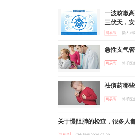
一波咳嗽高
三伏天，安
网易号
懒人厨房 
急性支气管
网易号
博禾医生 
祛痰药哪些
网易号
博禾医生 
关于慢阻肺的检查，很多人