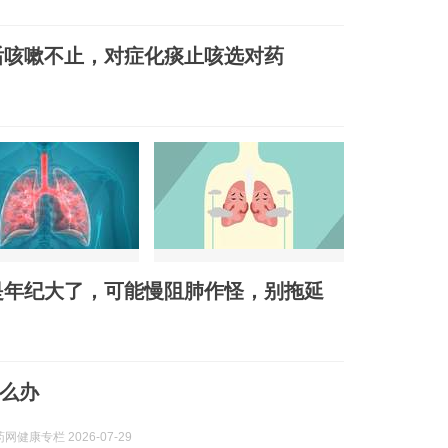
后咳嗽不止，对症化痰止咳选对药
是年纪大了，可能慢阻肺作怪，别拖延
么办
网健康专栏 2026-07-29