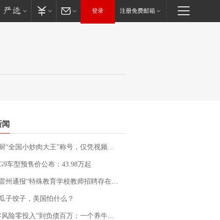
登录
注册免费邮箱
新闻
“全国小炒肉大王”称号，仅凭视频评出？中国烹饪协会回应
G9车型预售价公布：43.98万起
通报“特殊教育学校教师招聘存在违规行为”：已启动问责程序 副校长被停职
瓜子饺子，美国怕什么？
险零投入”到负债百万：一个养牛项目崩盘后，谁该为农户的贷款买单丨红星调查