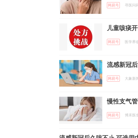
网易号
寻医问药
儿童咳痰开
网易号
医学界临
流感新冠后
网易号
大象新闻 
慢性支气管
网易号
博禾医生 