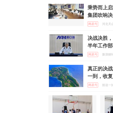
乘势而上启
集团吹响决
网易号
河北天山集
决战决胜，
半年工作部
网易号
新浪财经 
真正的决战
一到，收复
网易号
拾这一抹残