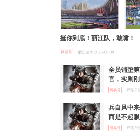
挺你到底！丽江队，敢啸！
网易号
丽江读本 2026-08-08
全员铺垫第
官，实则刚
网易号
野路乐熊 
兵自风中来
而是不起眼
网易号
野路乐熊 