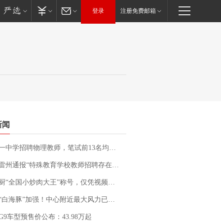
登录
注册免费邮箱
新闻
招聘物理教师，笔试前13名均遭淘汰？教育局：已叫停招聘，成立调查组全面核查
通报“特殊教育学校教师招聘存在违规行为”：已启动问责程序 副校长被停职
“全国小炒肉大王”称号，仅凭视频评出？中国烹饪协会回应
白海豚”加强！中心附近最大风力已达15级 最新研判
G9车型预售价公布：43.98万起