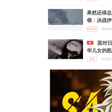
果然还得总
领：决战伊
网易号
期望带来失
面对
华儿女的怒
视频
刘哥谈三国