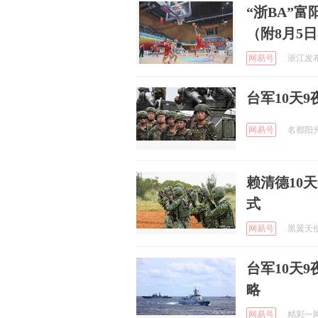
“浙BA”
（附8月5
网易号
浙江发布 
台军10天
网易号
名都阳光 
赖清德10
式
网易号
黑翼天使 
台军10天
略
网易号
精彩一网打