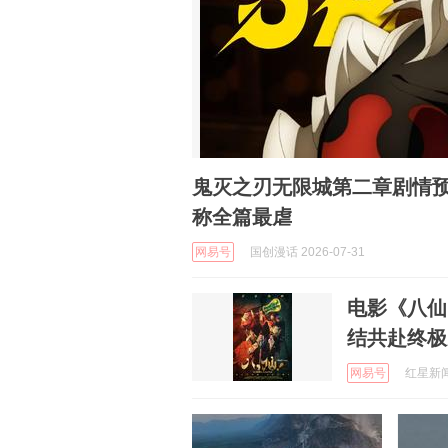
鬼灭之刃无限城第二章剧情
称全篇最虐
网易号
国创漫话 2026-07-31
电影《八仙
结共赴终极
网易号
红星新闻 