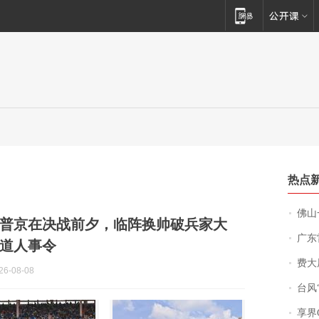
热点
佛山一中学
普京在决战前夕，临阵换帅破兵家大
广东雷州
道人事令
费大厨
6-08-08
台风“
享界