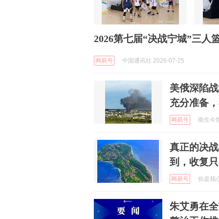
2026第七届“决战宁城”三
网易号
中国通讯社 2026-07-25
美俄深陷战
充分准备，
网易号
南生今世说
真正的决战
到，收复只
网易号
你是我心里
朱艾勇在全