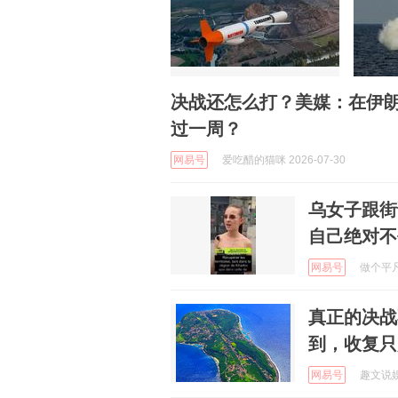
决战还怎么打？美媒：在伊
过一周？
网易号
爱吃醋的猫咪 2026-07-30
乌女子跟街
自己绝对不
网易号
做个平凡的
真正的决战
到，收复只
网易号
趣文说娱 