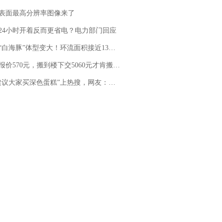
表面最高分辨率图像来了
24小时开着反而更省电？电力部门回应
白海豚”体型变大！环流面积接近13个浙江那么大
价570元，搬到楼下交5060元才肯搬上楼！女子傻眼了……
建议大家买深色蛋糕”上热搜，网友：天塌了！