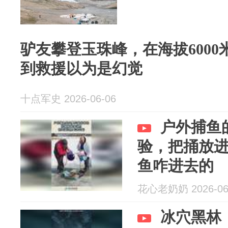
驴友攀登玉珠峰，在海拔6000
到救援以为是幻觉
十点军史 2026-06-06
户外捕鱼
验，把捅放
鱼咋进去的
花心老奶奶 2026-06
冰穴黑林