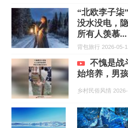
“北欧李子柒
没水没电，隐
所有人羡慕...
背包旅行 2026-05-1
不愧是战
始培养，男
乡村民俗风情 2026-0