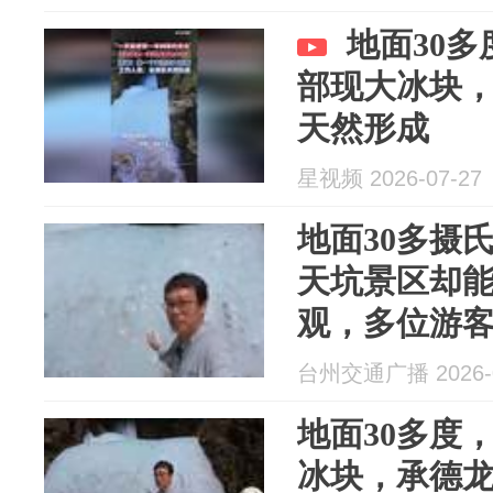
地面30
部现大冰块
天然形成
星视频 2026-07-27
地面30多摄
天坑景区却能
观，多位游客
季”，景区：
台州交通广播 2026-0
游览带件长
地面30多度
冰块，承德龙