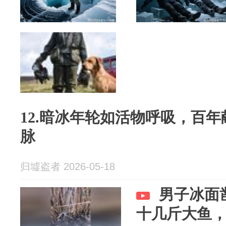
12.暗冰年轮如活物呼吸，百
脉
归墟盗者 2026-05-18
男子冰面
十几斤大鱼