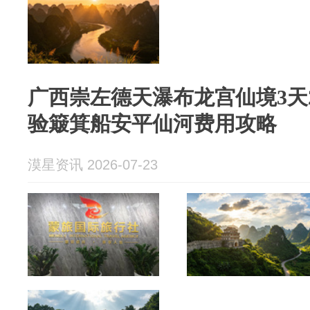
广西崇左德天瀑布龙宫仙境3天
验簸箕船安平仙河费用攻略
漠星资讯 2026-07-23