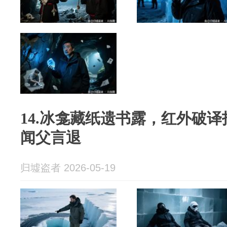
14.冰龛藏纸遗书露，红外破
闻父言退
归墟盗者 2026-05-19