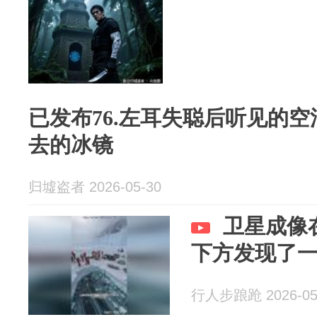
已发布76.左耳失聪后听见的
去的冰镜
归墟盗者 2026-05-30
卫星成像
下方发现了
行人步踉跄 2026-05