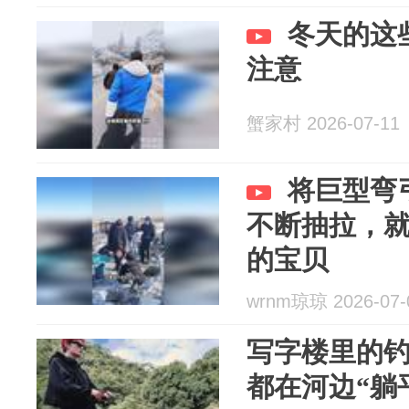
冬天的这
注意
蟹家村 2026-07-11
将巨型弯
不断抽拉，
的宝贝
wrnm琼琼 2026-07-
写字楼里的
都在河边“躺