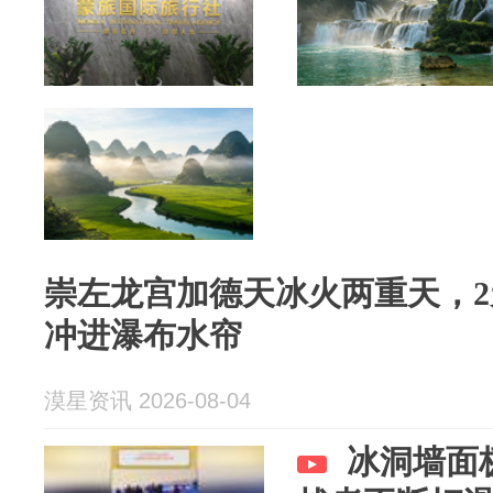
崇左龙宫加德天冰火两重天，2
冲进瀑布水帘
漠星资讯 2026-08-04
冰洞墙面