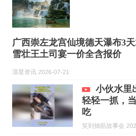
广西崇左龙宫仙境德天瀑布3天
雪壮王土司宴一价全含报价
漠星资讯 2026-07-21
小伙水里
轻轻一抓，
吃
笑到抽筋故事会 2026