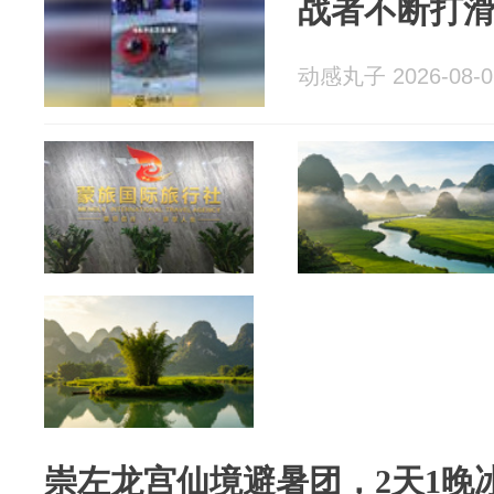
战者不断打
动感丸子 2026-08-0
崇左龙宫仙境避暑团，2天1晚