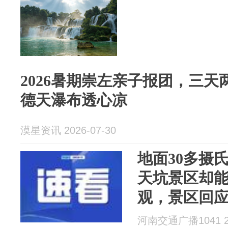
2026暑期崇左亲子报团，三
德天瀑布透心凉
漠星资讯 2026-07-30
地面30多摄
天坑景区却能
观，景区回
河南交通广播1041 20