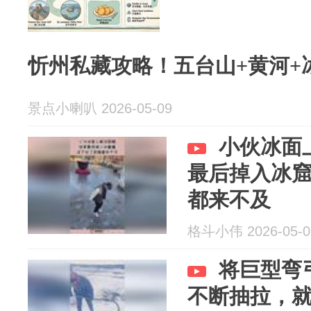
忻州私藏攻略！五台山+黄河+
景点小喇叭 2026-05-09
小伙冰面
最后掉入冰
都来不及
格斗小伟 2026-05-0
将巨型弯
不断抽拉，