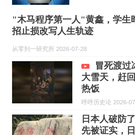
"木马程序第一人"黄鑫，学生
招止损改写人生轨迹
从零到一研究所 2026-07-28
冒死渡过
大雪天，赶
热饭
呼呼历史论 2026-07
日本人破防了
先被证实，