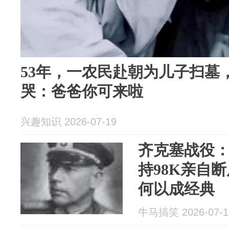
53年，一农民赴朝为儿子扫墓
哭：爸爸你可来啦
兴趣知识 2026-07-19
齐克塞战役
持98K亲自
何以成经典
牛马搞笑 2026-07-1