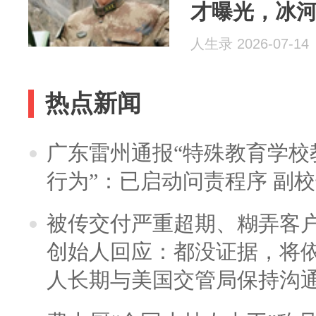
才曝光，冰
百倍
人生录 2026-07-14
热点新闻
广东雷州通报“特殊教育学校
行为”：已启动问责程序 副
被传交付严重超期、糊弄客
创始人回应：都没证据，将依
人长期与美国交管局保持沟通