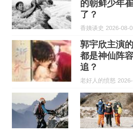
的朝鲜少年
了？
香姨谈史 2026-08-0
郭宇欣主演的
都是神仙阵
追？
老好人的愤怒 2026-0