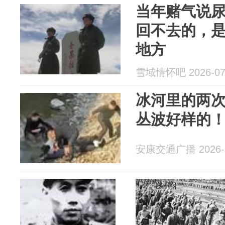
当年赌气说
回不去的，
地方
雪域情怀吧 2026-07
冰河里的两
丛波好样的！
安康交通广播 2026-0