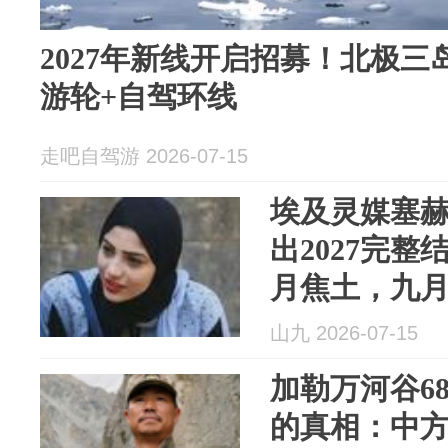
2027年新线开启招募！北极三岛 ·
游轮+自驾环线
走吧自驾游 2026-07-15
埃及灵媒塞赫
出2027完
月焦土，九
山九 2026-07-15
加勒万河谷6
的真相：中