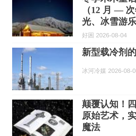
（12 月 — 
光、冰雪游
轻体验四大
好困 2026-08-04
影）
新型载冷剂
冰河冷媒 2026-08-0
颠覆认知！
原始艺术，
魔法