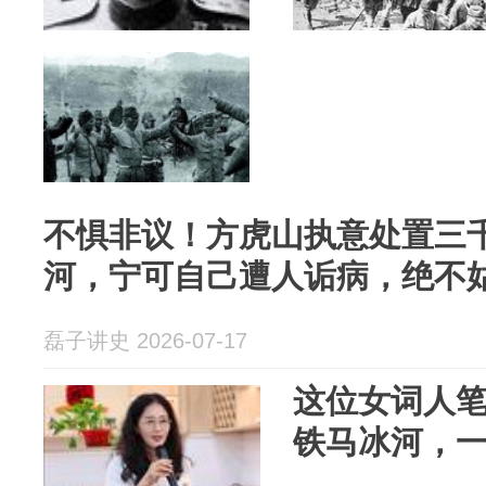
不惧非议！方虎山执意处置三
河，宁可自己遭人诟病，绝不
磊子讲史 2026-07-17
这位女词人
铁马冰河，