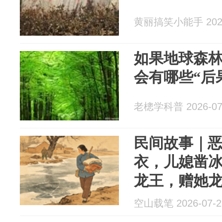
黄丽搞笑小能手 2026
如果地球森
会有哪些“后
老樬学科普 2026-07
民间故事｜
衣，儿媳凿
龙王，赠她
头！
空山载笔 2026-07-2