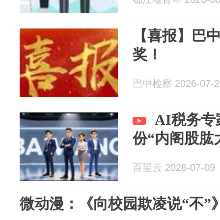
【喜报】巴中
奖！
巴中检察 2026-07-2
AI税务
份“内阁股肱
百望云 2026-07-09
微动漫：《向校园欺凌说“不”