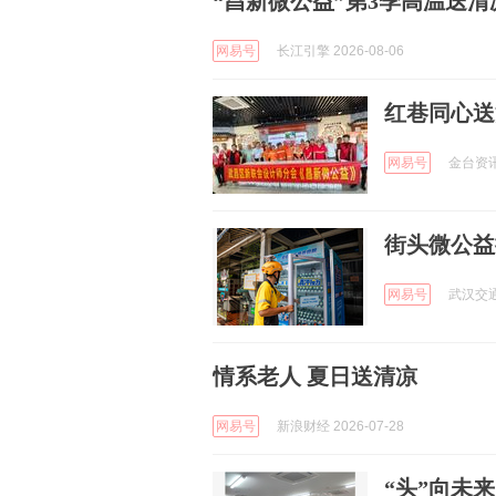
“昌新微公益”第3季高温送
网易号
长江引擎 2026-08-06
红巷同心送
网易号
金台资讯 
街头微公益
网易号
武汉交通广
情系老人 夏日送清凉
网易号
新浪财经 2026-07-28
“头”向未