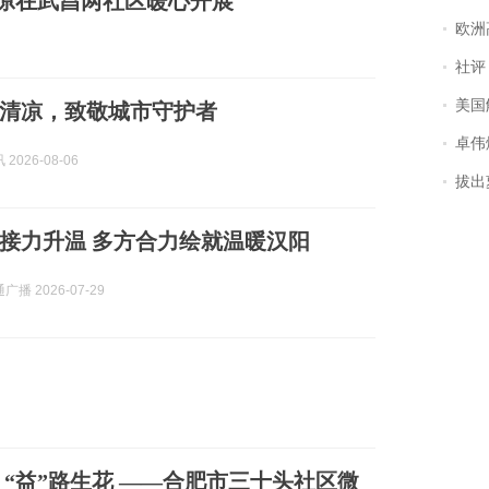
清凉在武昌两社区暖心开展
欧洲
社评
美国
清凉，致敬城市守护者
卓伟爆
2026-08-06
拔出萝
接力升温 多方合力绘就温暖汉阳
播 2026-07-29
来 “益”路生花 ——合肥市三十头社区微