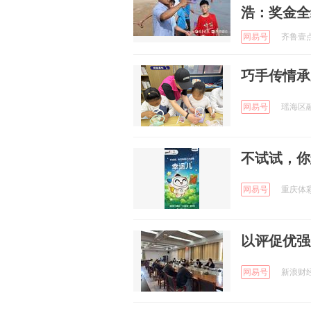
浩：奖金全
网易号
齐鲁壹点 
巧手传情承
网易号
瑶海区融媒
不试试，你
网易号
重庆体彩 
以评促优强
网易号
新浪财经 