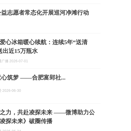
公益志愿者常态化开展巡河净滩行动
爱心冰箱暖心续航：连续5年“送清
送出近15万瓶水
播 2026-07-01
心筑梦 ——合肥富郢社...
2026-06-30
之力，共赴凌探未来 ——微博助力公
凌探未来》破圈传播