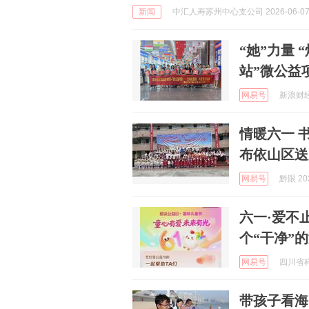
新闻
中汇人寿苏州中心支公司 2026-06-0
“她”力量 
站”微公益
网易号
新浪财经 
情暖六一 
布依山区送
网易号
黔眼 202
六一·爱不
个“干净”
网易号
四川省科
带孩子看海