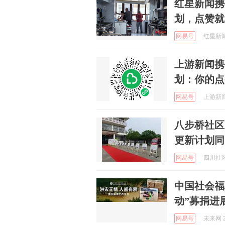
红星新闻携
划，点赞就
网易号
红星新闻 
上游新闻携
划：你的点
网易号
上游新闻 
八步桥社区
更新计划同
网易号
四川社区网
中国社会福
动”募捐进
网易号
未来网 2