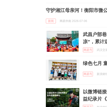
守护湘江母亲河！衡阳市微
新闻
网易华南 2026-07-06
武昌户部巷
凉”，累计
网易号
武汉交通广
绿色七月 童
网易号
新浪财经 
以微博链接
益纪录片《