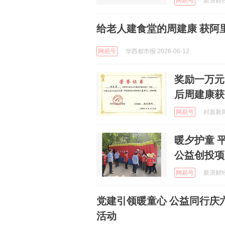
网易号
新浪财经 
给老人建食堂的周建康 获阿
网易号
华西都市报 2026-06-12
奖励一万元
后周建康获
网易号
封面新闻 
暖夕护童 
公益创投项
网易号
新浪财经 
党建引领暖童心 公益同行庆
活动