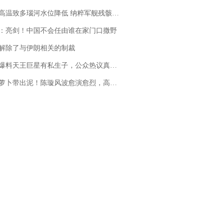
高温致多瑙河水位降低 纳粹军舰残骸重见天日
：亮剑！中国不会任由谁在家门口撒野
解除了与伊朗相关的制裁
料天王巨星有私生子，公众热议真假难辨，实锤何时到来？
卜带出泥！陈璇风波愈演愈烈，高晓松、张铁林也被“揪出”