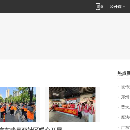
热点
被传交付严重超
郑州一汉堡店
费大厨
魔法打败魔
广东雷州