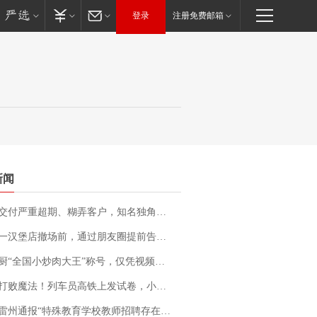
登录
注册免费邮箱
新闻
期、糊弄客户，知名独角兽车企创始人回应：都没证据，将依法采取措施，“本人长期与美国交管局保持沟通，对方表示肯定”
撤场前，通过朋友圈提前告知逐一退费，有顾客仅剩1元也全被退回，分文不少；顾客：言而有信，让人感动
“全国小炒肉大王”称号，仅凭视频评出？中国烹饪协会回应
法！列车员高铁上发试卷，小朋友一秒静音，12306回应：列车员个人行为，不是铁路规定
通报“特殊教育学校教师招聘存在违规行为”：已启动问责程序 副校长被停职