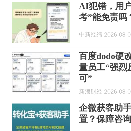
AI犯错，用
考”能免责吗
中新经纬 2026-08-0
百度dodo硬
量员工“强烈
可”
新浪财经 2026-08-0
企微获客助
置？保障咨