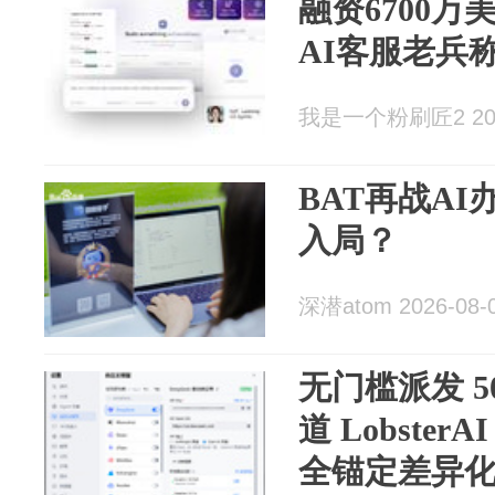
融资6700
AI客服老兵
我是一个粉刷匠2 2026
BAT再战A
入局？
深潜atom 2026-08-
无门槛派发 5
道 Lobste
全锚定差异