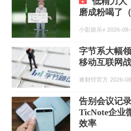
低精力人
磨成粉喝了
小影娱乐v 2026-08-
字节系大幅
移动互联网
睿财经官方 2026-08
告别会议记
TicNote
效率