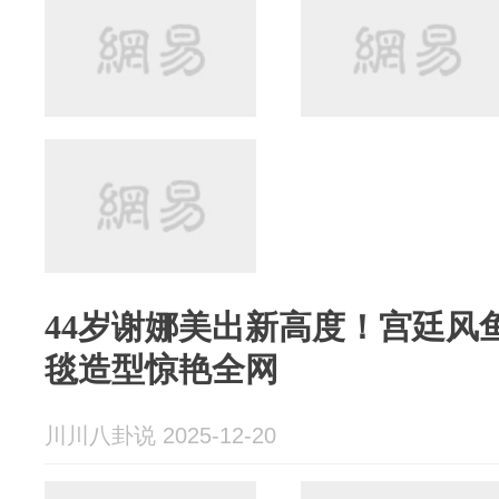
44岁谢娜美出新高度！宫廷风
毯造型惊艳全网
川川八卦说 2025-12-20