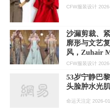
CFW服装设计 2026-
沙漏剪裁、紧
廓形与文艺
风，Zuhair 
定
CFW服装设计 2026-
53岁宁静巴
头脸肿水光
命运天注定 2026-01