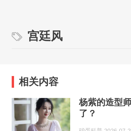
宫廷风
相关内容
杨紫的造型
了？
驴蛋科普 2026-07-2