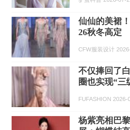
仙仙的美裙！Geo
26秋冬高定
CFW服装设计 2026-
不仅捧回了
圈也实现“三
FUFASHION 2026-0
杨紫亮相巴黎 P