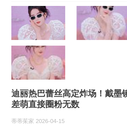
迪丽热巴蕾丝高定炸场！戴墨
差萌直接圈粉无数
蒂蒂茱家 2026-04-15