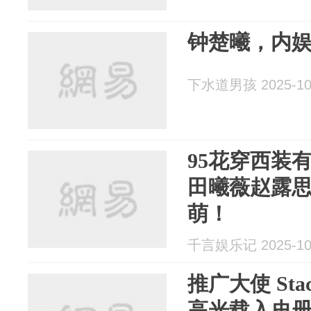
钟楚曦，内
下水道男孩 2025-10
95花穿西装
田曦薇赵露
萌！
千言娱乐记 2025-10
推广大使 St
高光载入史册