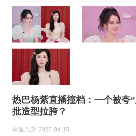
热巴杨紫直播撞档：一个被夸“
批造型拉胯？
章眽八卦 2026-04-15