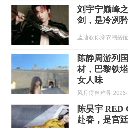
刘宇宁巅峰
剑，是冷冽
蓝迪教你穿衣潮搭配 20
陈静周游列
材，巴黎铁
女人味
风月得自难寻 2026-0
陈昊宇 RED
赴春，是宫