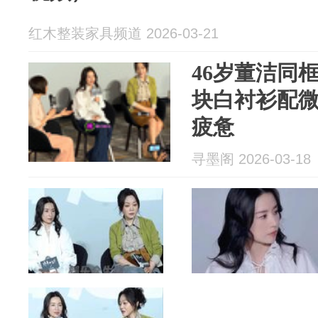
红木整装家具频道 2026-03-21
46岁董洁同
块白衬衫配
疲惫
寻墨阁 2026-03-18