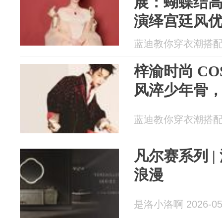
展：蝴蝶结
演绎宫廷风
蓝迪教你穿衣潮搭配 20
梓渝时尚 CO
风淬少年骨
蓝迪教你穿衣潮搭配 20
凡尔赛系列 
浪漫
是洛小洛啊 2026-05