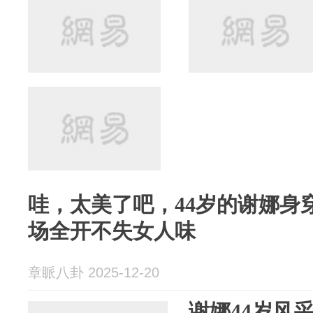
哇，太美了吧，44岁的谢娜身
场全开不失女人味
章眽八卦 2025-12-20
谢娜44岁风