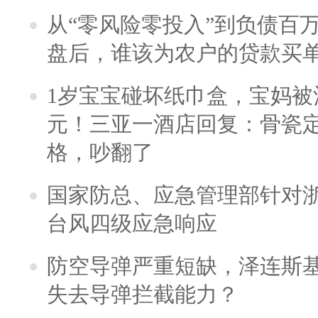
从“零风险零投入”到负债百
盘后，谁该为农户的贷款买
1岁宝宝碰坏纸巾盒，宝妈被酒
元！三亚一酒店回复：骨瓷
格，吵翻了
国家防总、应急管理部针对
台风四级应急响应
防空导弹严重短缺，泽连斯
失去导弹拦截能力？