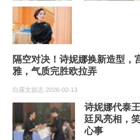
隔空对决！诗妮娜换新造型，
雅，气质完胜欧拉弄
白露文娱志 2026-02-13
诗妮娜代泰
廷风亮相，
心事