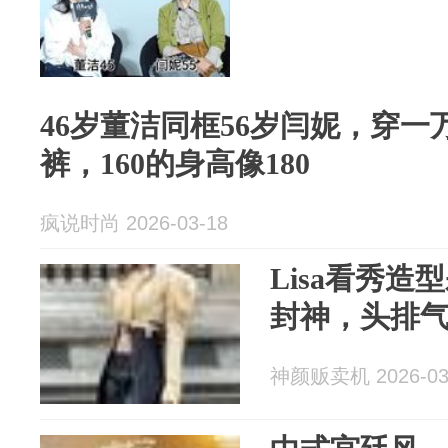
46岁董洁同框56岁闫妮，穿
裤，160的身高像180
疯说时尚 2026-03-18
Lisa看秀
封神，头排
神颜贩卖机 2026-03