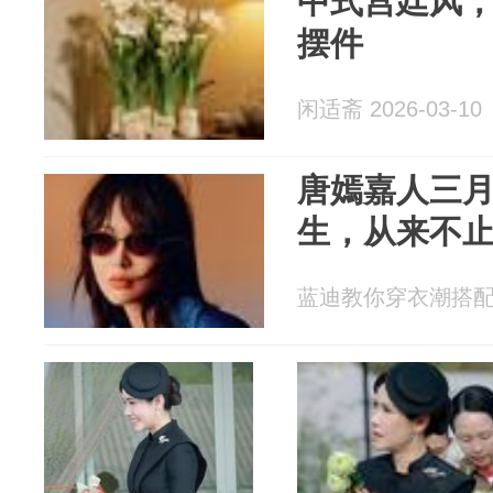
中式宫廷风
摆件
闲适斋 2026-03-10
唐嫣嘉人三
生，从来不
蓝迪教你穿衣潮搭配 20