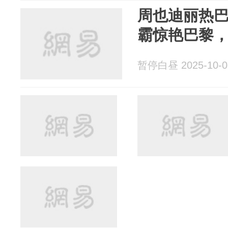
周也迪丽热
霸惊艳巴黎
暂停白昼 2025-10-0