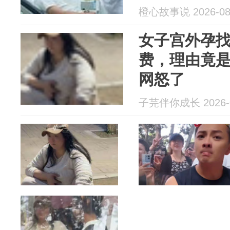
个手术，是
橙心故事说 2026-08
女子宫外孕找
费，理由竟是
网怒了
子芫伴你成长 2026-0