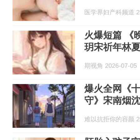
医学界妇产科频道 202
火爆短篇 《
玥宋祈年林
期视角 2026-07-05
爆火全网《
守》宋南烟
难以抗拒你的容颜 202