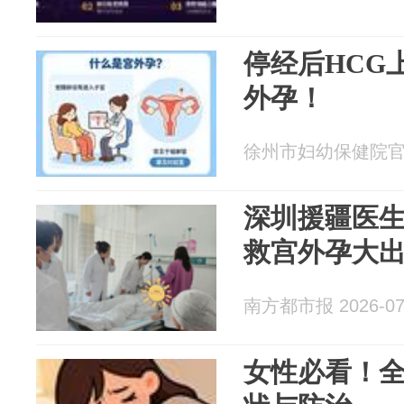
停经后HCG
外孕！
徐州市妇幼保健院官方账
深圳援疆医
救宫外孕大
南方都市报 2026-07
女性必看！