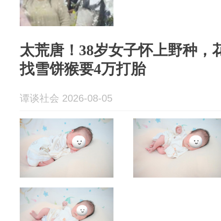
太荒唐！38岁女子怀上野种，
找雪饼猴要4万打胎
谭谈社会 2026-08-05