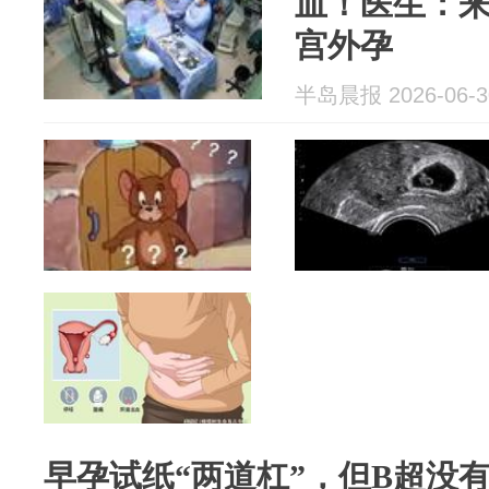
血！医生：
宫外孕
半岛晨报 2026-06-3
早孕试纸“两道杠”，但B超没