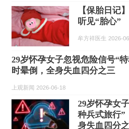
【保胎日记
听见“胎心”
牟方祥医生 2026-06
29岁怀孕女子忽视危险信号“
时晕倒，全身失血四分之三
上观新闻 2026-06-18
29岁怀孕女
种兵式旅行”
身失血四分