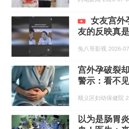
女友宫外
友的反映真
兔八哥影视 2026-07
宫外孕破裂
警示：看不
顺义区妇幼保健院 202
以为是肠胃