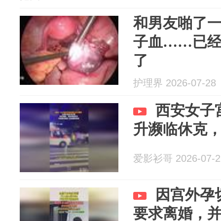
和男友啪了
子血……已
了
护理界 2026-07-28
西安女子宫
升濒临休克
爱影衫哥 2026-07-2
因宫外孕
要求离婚，