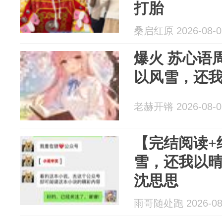
打胎
桑启红原 2026-08-0
爆火 苏心语周时宴沈思思《谢你
以风雪，还
老赫开锵 2026-08-0
【完结阅读+
雪，还我以
沈思思
雨哥随处跑 2026-08