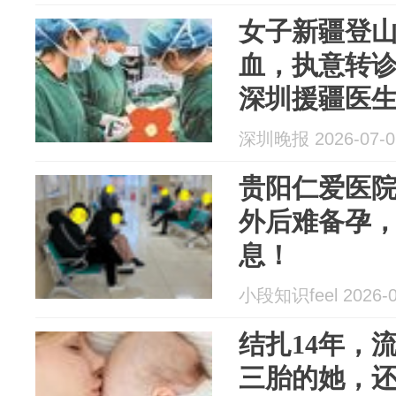
女子新疆登
血，执意转诊
深圳援疆医
将她从死亡
深圳晚报 2026-07-0
贵阳仁爱医
外后难备孕
息！
小段知识feel 2026-0
结扎14年，流
三胎的她，