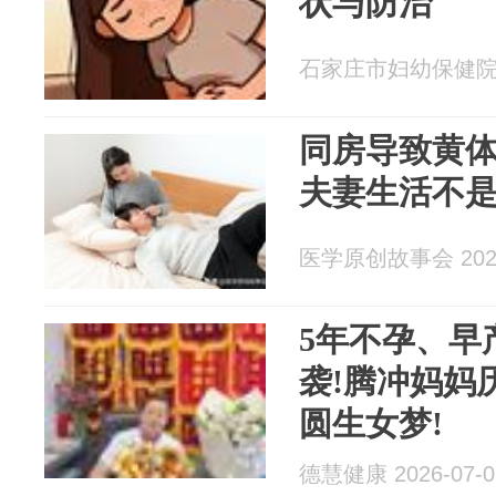
状与防治
石家庄市妇幼保健院 20
同房导致黄
夫妻生活不
医学原创故事会 2026
5年不孕、早
袭!腾冲妈妈
圆生女梦!
德慧健康 2026-07-0