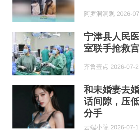
阿罗洞洞观 2026-07
宁津县人民
室联手抢救
齐鲁壹点 2026-07-2
和未婚妻去
话间隙，压
分手
云端小院 2026-07-1