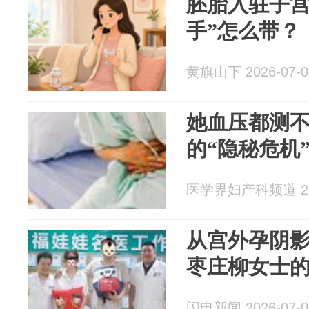
胚胎入驻子宫
手”怎么带？
黄旗山下 2026-07-0
她血压都测
的“隐秘危机
医学界妇产科频道 202
从宫外孕阴影
枣庄柳女士
闪电新闻 2026-07-0