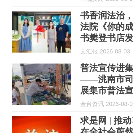
书香润法治
法院《你的
书樊登书店
文汇报 2026-08-03
普法宣传进
——洮南市
展集市普法
金台资讯 2026-08-0
求是网 | 
在全社会蔚