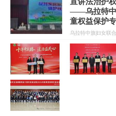
宣讲法治护权
——乌拉特
童权益保护
乌拉特中旗妇女联合会 2