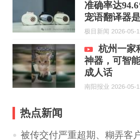
准确率达94.
宠语翻译器
士：持观望
极目新闻 2026-05-1
杭州一家
神器，可智能
成人话
南阳报业 2026-05-1
热点新闻
被传交付严重超期、糊弄客