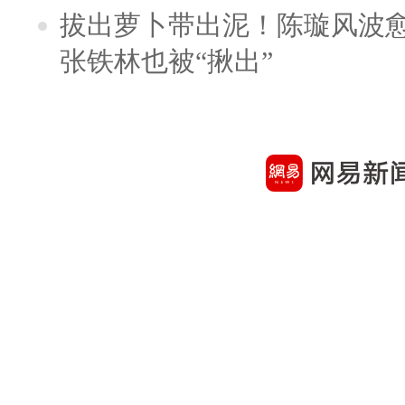
拔出萝卜带出泥！陈璇风波
张铁林也被“揪出”