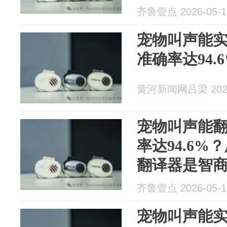
士：持观望
齐鲁壹点 2026-05-1
宠物叫声能实
准确率达94.
黄河新闻网吕梁 2026
宠物叫声能翻
率达94.6%
翻译器是智
齐鲁壹点 2026-05-1
宠物叫声能实