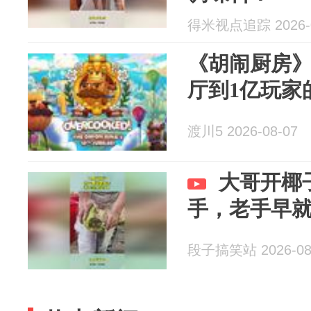
得米视点追踪 2026-0
《胡闹厨房》
厅到1亿玩家
渡川5 2026-08-07
大哥开椰
手，老手早
段子搞笑站 2026-08