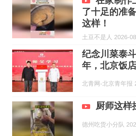
在家制作
了十足的准
这样！
土豆不是人 2026-08
纪念川菜泰斗黄
年，北京饭
北青网-北京青年报 20
厨师这样
德州吃货小分队 2026