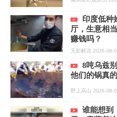
印度低种
厅，生意相
赚钱吗？
无影解说 2026-08-0
8吨乌兹
他们的锅真
野上高山 2026-08-0
谁能想到