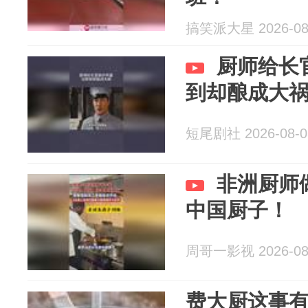
搞笑派大星 2026-08
厨师给长
到却酿成大
短尾剧社 2026-08-0
非洲厨师
中国厨子！
周哥一影视 2026-08
费大厨这事