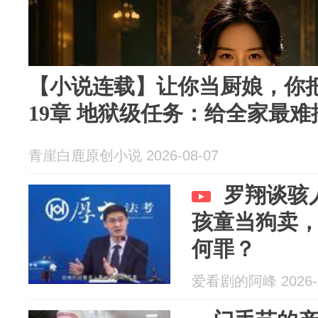
【小说连载】让你当厨娘，你
19章 地狱级任务：给全家最
青崖白鹿原创小说 2026-08-07
罗翔谈骇
孩童当狗卖
何罪？
爱看剧的阿峰 2026-0