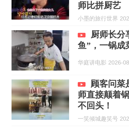
师比拼厨艺
小墨的旅行世界 2026
厨师长分
鱼”，一锅成
华庭讲电影 2026-08
顾客问菜
师直接颠着
不回头！
一笑倾城趣笑号 2026