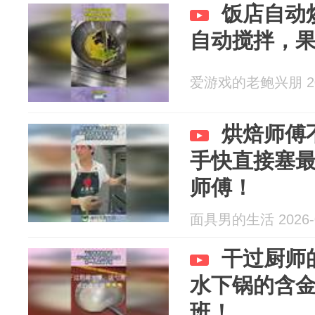
饭店自动
自动搅拌，
爱游戏的老鲍兴朋 202
烘焙师傅
手快直接塞
师傅！
面具男的生活 2026-0
干过厨师
水下锅的含
班！