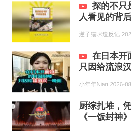
探的不只
人看见的背
逆子猫咪造反记 2026
在日本开
只因给流浪
小年年Nian 2026-08
厨综扎堆，
《一饭封神