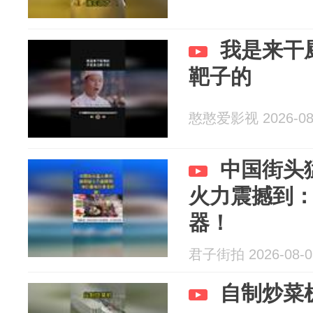
我是来干
靶子的
憨憨爱影视 2026-08
中国街头
火力震撼到
器！
君子街拍 2026-08-0
自制炒菜