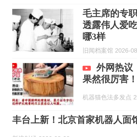
毛主席的专
透露伟人爱吃
哪3样
旧闻档案馆 2026-08
外网热议
果然很厉害
机器猫色法多发点 202
丰台上新！北京首家机器人面