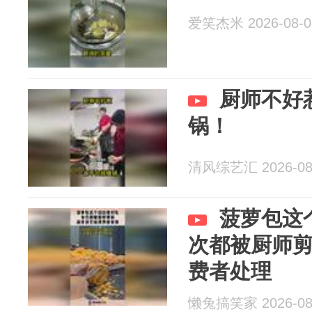
爱笑杰米 2026-08-0
厨师不好
锅！
清风综艺汇 2026-08
菠萝包这
次都被厨师
费者处理
懒兔搞笑家 2026-08