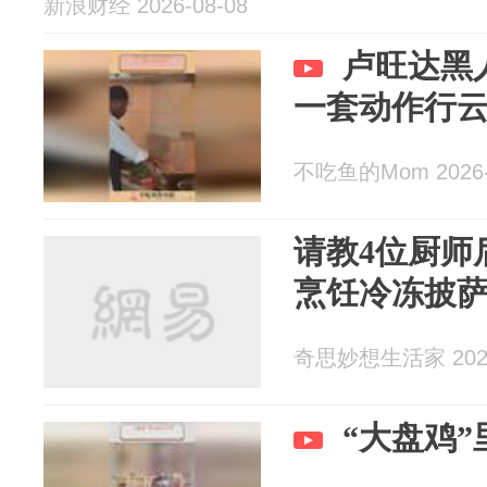
新浪财经 2026-08-08
卢旺达黑
一套动作行
不吃鱼的Mom 2026-
请教4位厨师
烹饪冷冻披
奇思妙想生活家 2026
“大盘鸡