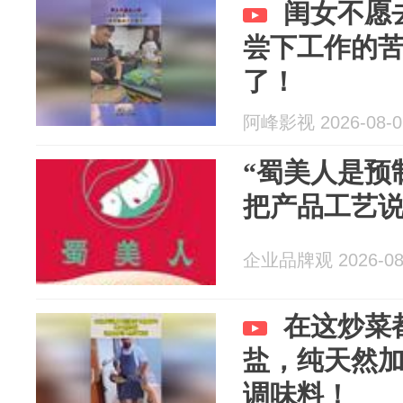
闺女不愿
尝下工作的
了！
阿峰影视 2026-08-0
“蜀美人是预
把产品工艺
企业品牌观 2026-08
在这炒菜
盐，纯天然
调味料！