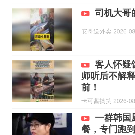
司机大哥
安哥送外卖 2026-08
客人怀疑
师听后不解
前！
卡可酱搞笑 2026-08
一群韩国
餐，专门跑