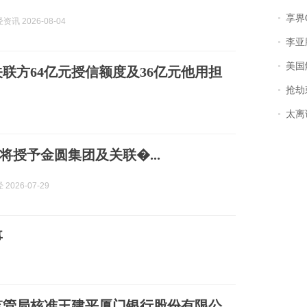
享界
讯 2026-08-04
李亚鹏含泪感谢“
美国
联方64亿元授信额度及36亿元他用担
抢劫刺死
太离谱！
将授予金圆集团及关联�...
2026-07-29
事
监管局核准王建平厦门银行股份有限公