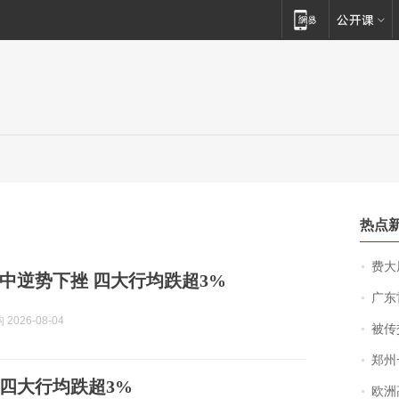
热点
费大厨
中逆势下挫 四大行均跌超3%
广东雷州
2026-08-04
被传交付严重超
郑州一汉堡店
”四大行均跌超3%
欧洲