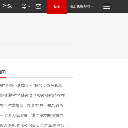
登录
注册免费邮箱
新闻
“全国小炒肉大王”称号，仅凭视频评出？中国烹饪协会回应
通报“特殊教育学校教师招聘存在违规行为”：已启动问责程序 副校长被停职
期、糊弄客户，知名独角兽车企创始人回应：都没证据，将依法采取措施，“本人长期与美国交管局保持沟通，对方表示肯定”
撤场前，通过朋友圈提前告知逐一退费，有顾客仅剩1元也全被退回，分文不少；顾客：言而有信，让人感动
高温致多瑙河水位降低 纳粹军舰残骸重见天日