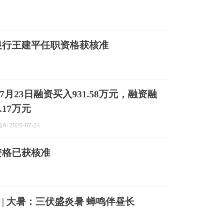
银行王建平任职资格获核准
月23日融资买入931.58万元，融资融
.17万元
I 2026-07-24
资格已获核准
 | 大暑：三伏盛炎暑 蝉鸣伴昼长