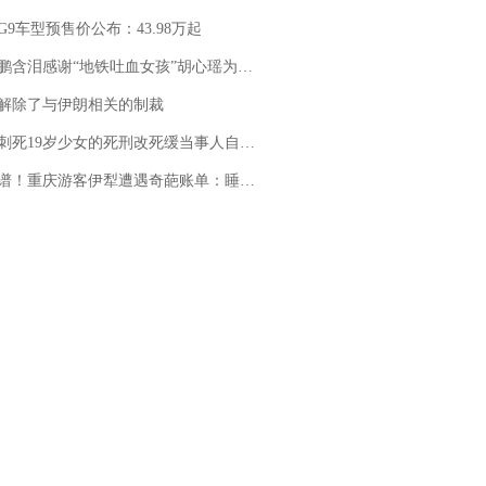
G9车型预售价公布：43.98万起
地铁吐血女孩”胡心瑶为嫣然天使捐99999元：这份捐赠太沉重，尊重其捐赠意愿，个人向胡心瑶和她的病友之家各捐赠99999元
解除了与伊朗相关的制裁
19岁少女的死刑改死缓当事人自述：出狱11年间始终刻意躲避被害人家属
重庆游客伊犁遭遇奇葩账单：睡自己车里，被酒店收了150元“住宿费”