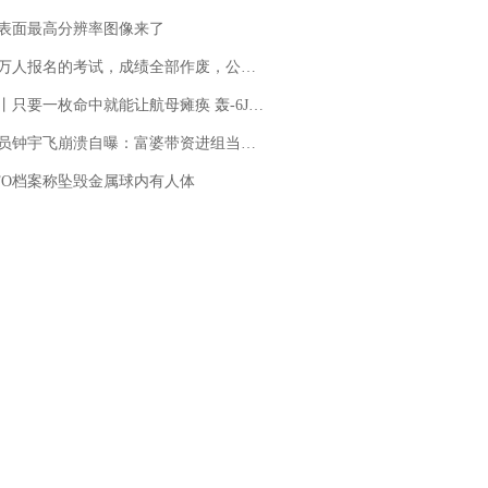
表面最高分辨率图像来了
万人报名的考试，成绩全部作废，公平么？
只要一枚命中就能让航母瘫痪 轰-6J实力有多强？
崩溃自曝：富婆带资进组当女主角，50多集短剧强加60余场吻戏......不敢得罪只能强忍
FO档案称坠毁金属球内有人体