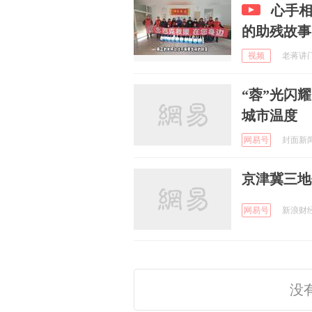
心手
的助残故事
视频
老蒋讲门道
“蓉”光闪
城市温度
网易号
封面新闻 
京津冀三地
网易号
新浪财经 
没