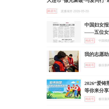
大连市“微光聚暖·与爱同行
网易号
直播城市 2026-05-20
中国妇女报
——五位女
网易号
中国残疾人
我的志愿助
网易号
极目新闻 
2026“
等你来分享
网易号
极目新闻 