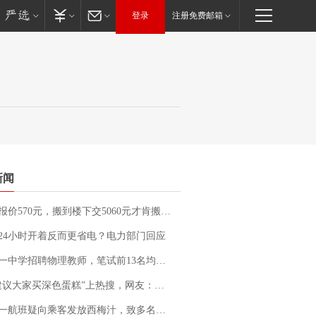
登录
注册免费邮箱
新闻
价570元，搬到楼下交5060元才肯搬上楼！女子傻眼了……
24小时开着反而更省电？电力部门回应
招聘物理教师，笔试前13名均遭淘汰？教育局：已叫停招聘，成立调查组全面核查
建议大家买深色蛋糕”上热搜，网友：天塌了！
客发放西梅汁，致多名乘客在飞行途中排队上厕所！乘客：机上100多人只有2个厕所；客服回应：并非每架飞机都会发放西梅汁