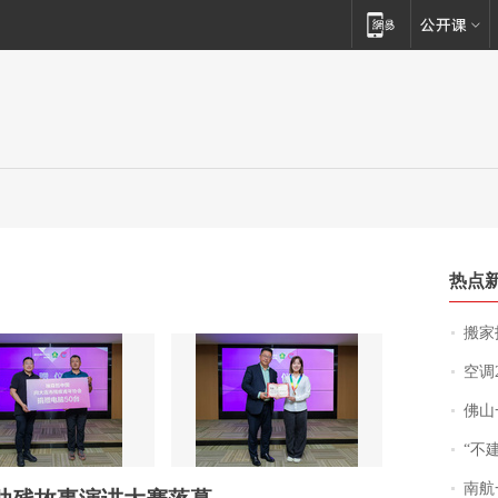
热点
搬家报
空调
佛山一中学
“不
南航一航班疑向乘