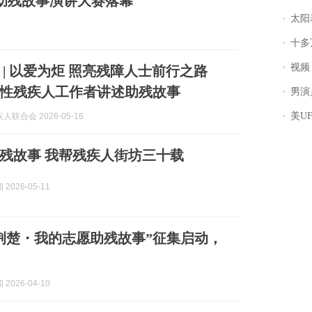
”助残故事演讲大赛落幕
太阳
十多
视频丨
 | 以爱为炬 照亮残障人士前行之路
性残疾人工作者讲述助残故事
男演员钟宇飞
美U
联合会 2026-05-16
残故事 我帮残疾人街坊三十载
2026-05-11
爱铸荆楚・我的志愿助残故事”征集启动，
2026-04-10