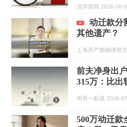
澎湃新闻 2026-08-0
动迁款分
其他遗产？
上海房产婚姻律师方燕 2
前夫净身出
315万：比
周哥一影视 2026-07
500万动迁