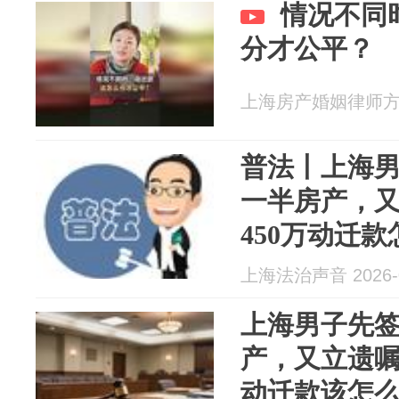
情况不同
分才公平？
上海房产婚姻律师方燕 2
普法丨上海
一半房产，
450万动迁
上海法治声音 2026-0
上海男子先
产，又立遗嘱
动迁款该怎