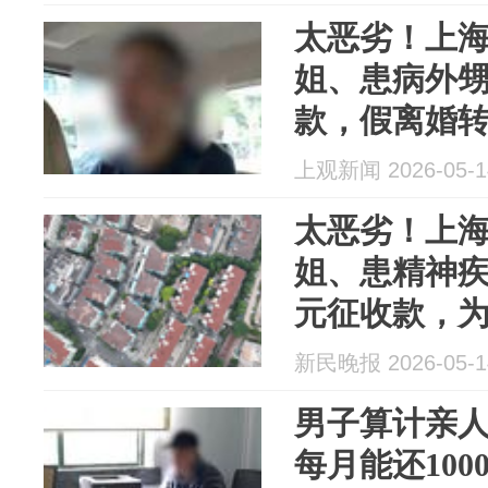
太恶劣！上海
姐、患病外甥
款，假离婚
上观新闻 2026-05-1
太恶劣！上海
姐、患精神疾
元征收款，
产，面对法
新民晚报 2026-05-1
光了
男子算计亲人
每月能还100