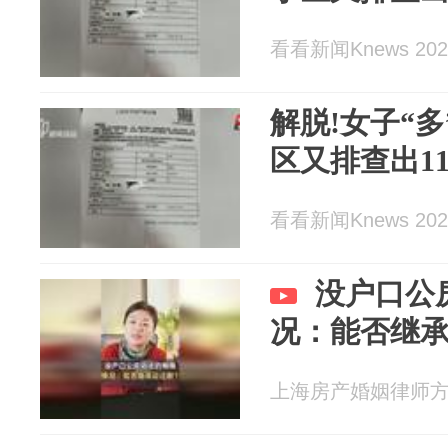
看看新闻Knews 2026
解脱!女子“
区又排查出11
看看新闻Knews 2026
没户口公
况：能否继
上海房产婚姻律师方燕 2