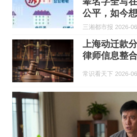
辈名字全写
公平，如今
法律程序才
三湘都市报 2026-06
上海动迁款
律师信息整
常识看天下 2026-06