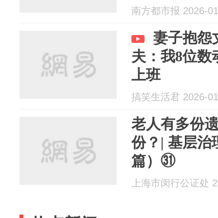
款和1套房
南方都市报 2026-01
妻子抱怨
夫：我8位数
上班
搞笑生活君 2026-01
老人有多份
份？| 基层
篇）㉛
上海市闵行公证处 202