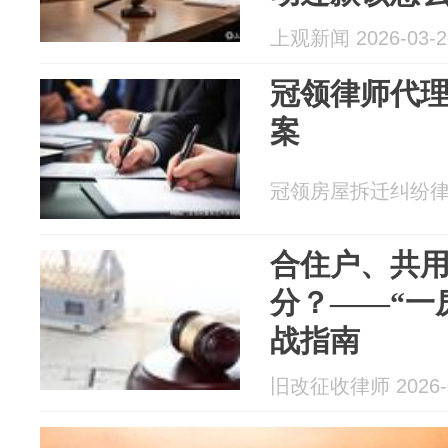
上观新闻 2026-03-2
冠领律师代
案
冠领房屋拆迁纠纷律师 2
合住户、共
分？——“一
战指南
旧改征收律师 2026-0