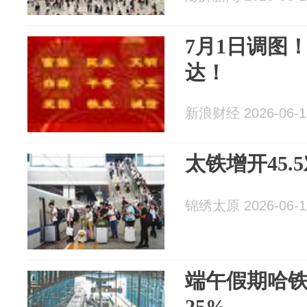
7月1日调图
达！
新浪财经 2026-06-1
太铁增开45.
锦绣太原 2026-06-1
端午假期哈铁
25%