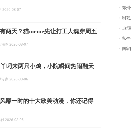
郑州一汉堡店
2026-08-07
制裁
1岁宝宝碰
有两天？猫meme先让打工人魂穿周五
私生子
啊 2026-08-07
国家防
小丫叼来两只小鸡，小院瞬间热闹翻天
家 2026-08-06
风靡一时的十大欧美动漫，你还记得
 2026-08-06