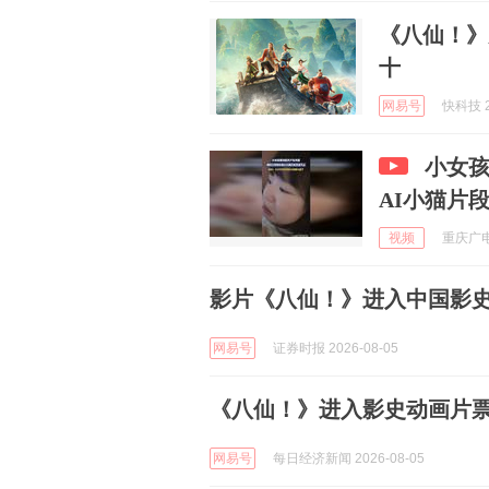
《八仙！》
十
网易号
快科技 2
小女
AI小猫片
视频
重庆广电
影片《八仙！》进入中国影
网易号
证券时报 2026-08-05
《八仙！》进入影史动画片
网易号
每日经济新闻 2026-08-05