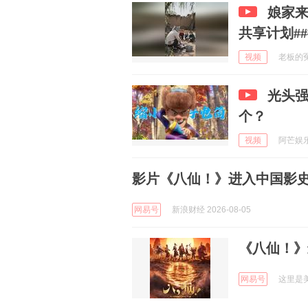
娘家来
共享计划#
视频
老板的冤种
光头
个？
视频
阿芒娱乐说
影片《八仙！》进入中国影
网易号
新浪财经 2026-08-05
《八仙！》
网易号
这里是美国