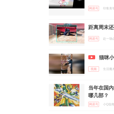
网易号
印客美学 
距离周末还
网易号
赴一场山海
猫咪
视频
生活魔术专
当年在国内
哪几部？
网易号
小Q侃电影