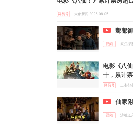
电影《八仙！》累计票房超12
网易号
大象新闻 2026-08-05
酆都
视频
疯狂探索 
电影《八仙
十，累计票房
网易号
三湘都市报
仙家
视频
沙雕道具制