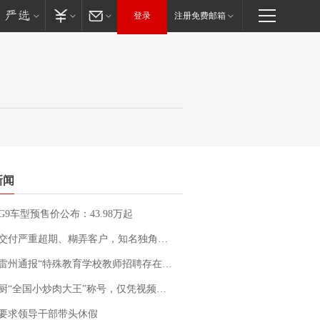
登录
注册免费邮箱
新闻
G9车型预售价公布：43.98万起
期、糊弄客户，知名独角兽车企创始人回应：都没证据，将依法采取措施，“本人长期与美国交管局保持沟通，对方表示肯定”
通报“特殊教育学校教师招聘存在违规行为”：已启动问责程序 副校长被停职
“全国小炒肉大王”称号，仅凭视频评出？中国烹饪协会回应
要求领导干部带头休假