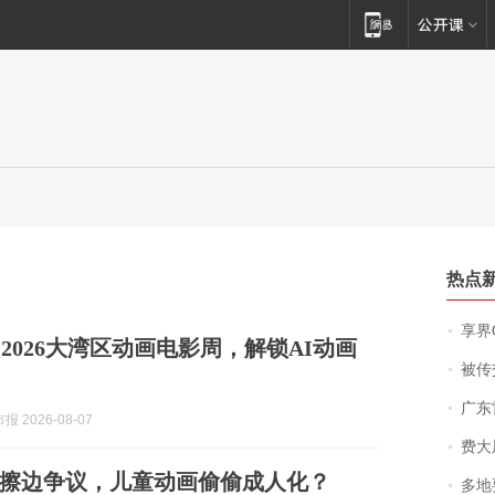
热点
享界
2026大湾区动画电影周，解锁AI动画
被传交付严重超
广东雷州
 2026-08-07
费大厨
擦边争议，儿童动画偷偷成人化？
多地