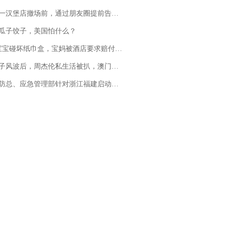
撤场前，通过朋友圈提前告知逐一退费，有顾客仅剩1元也全被退回，分文不少；顾客：言而有信，让人感动
瓜子饺子，美国怕什么？
坏纸巾盒，宝妈被酒店要求赔付924元！三亚一酒店回复：骨瓷定制！网友一查价格，吵翻了
风波后，周杰伦私生活被扒，澳门输10亿传闻早已经水落石出
总、应急管理部针对浙江福建启动防汛防台风四级应急响应