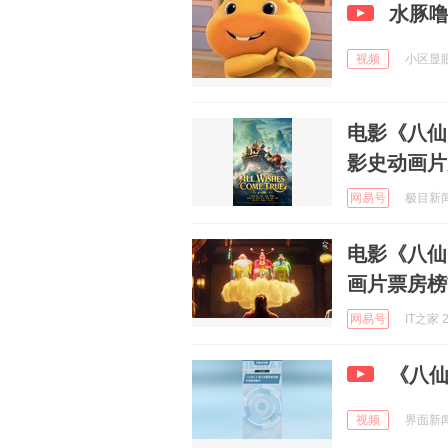
水豚
视频
小区显眼包
电影《八仙
影史动画片
网易号
极目新闻 
电影《八仙
画片票房榜
网易号
IT之家 2
《八
视频
界面新闻 