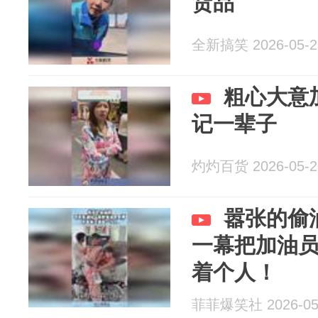
货品
全新搞笑 2026-05-2
粗心大意
记一辈子
灼灼百货 2026-05-2
嚣张的偷
一幕把加油
着个人！
菲菲爆笑社 2026-05