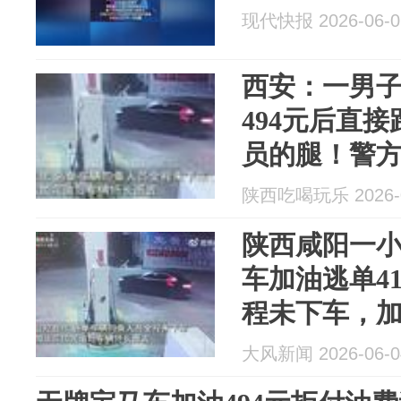
现代快报 2026-06-0
西安：一男
494元后直
员的腿！警
陕西吃喝玩乐 2026-0
陕西咸阳一小
车加油逃单4
程未下车，
加油站垫付
大风新闻 2026-06-0