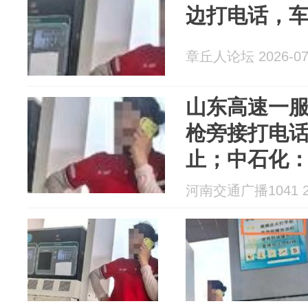
边打电话，车
章丘人论坛 2026-07
山东高速一
枪旁接打电
止；中石化
理方称违反
河南交通广播1041 20