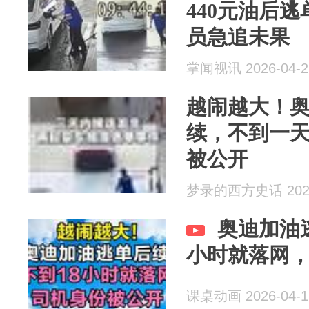
440元油后
员急追未果
掌闻视讯 2026-04-2
越闹越大！
续，不到一
被公开
梦录的西方史话 2026
奥迪加油
小时就落网
课桌动画 2026-04-1