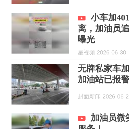
小车加4
离，加油员
曝光
星视频 2026-06-30
无牌私家车加3
加油站已报
封面新闻 2026-06-2
加油员微
服务！