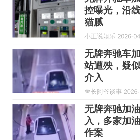
控曝光，沿
猫腻
小正说娱乐 2026-04
无牌奔驰车
站遭殃，疑
介入
舍长阿爷谈事 2026-0
无牌奔驰加
入，多家加
作案