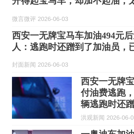
开得起宝马车，却加不起油，
微言微评 2026-06-03
西安一无牌宝马车加油494元
人：逃跑时还蹭到了加油员，
封面新闻 2026-06-03
西安一无牌宝
付油费逃跑
辆逃跑时还
已报警
洪观新闻 2026-06-0