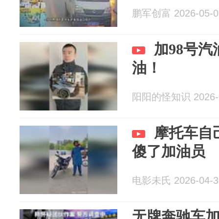
鹏军创富 2026-05-0
加98号汽
油！
阳阳的怪知识 2026-0
摩托车自
傻了加油员
电影未氏 2026-04-3
无牌奔驰车