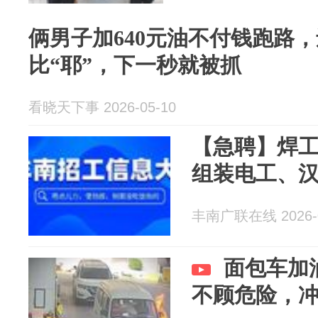
俩男子加640元油不付钱跑路
比“耶”，下一秒就被抓
看晓天下事 2026-05-10
【急聘】焊
组装电工、
丰南广联在线 2026-0
面包车加
不顾危险，