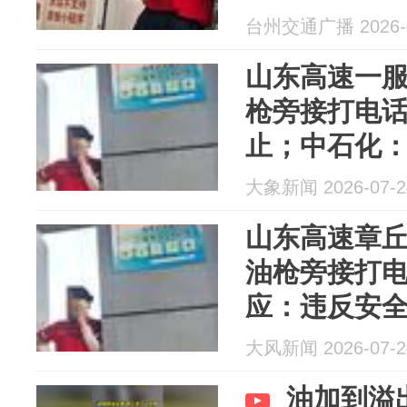
应：违反安
台州交通广播 2026-0
山东高速一
枪旁接打电
止；中石化
理方称违反
大象新闻 2026-07-2
山东高速章
油枪旁接打
应：违反安
大风新闻 2026-07-2
油加到溢