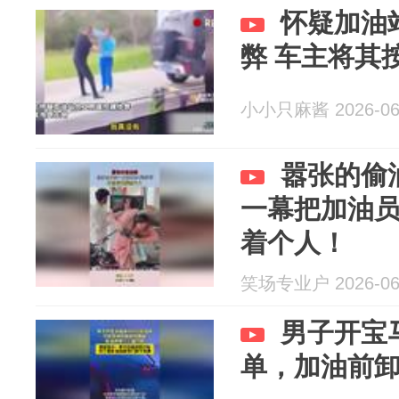
怀疑加油
弊 车主将其
小小只麻酱 2026-06
嚣张的偷
一幕把加油
着个人！
笑场专业户 2026-06
男子开宝马
单，加油前