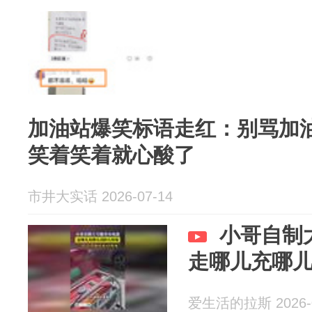
加油站爆笑标语走红：别骂加
笑着笑着就心酸了
市井大实话 2026-07-14
小哥自制
走哪儿充哪
爱生活的拉斯 2026-0