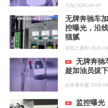
凡知 2026-04-29
无牌奔驰车
控曝光，沿
猫腻
骄阳之夏明 2026-04
无牌奔驰
趁加油员拔
比奇看有趣 2026-04
监控曝光