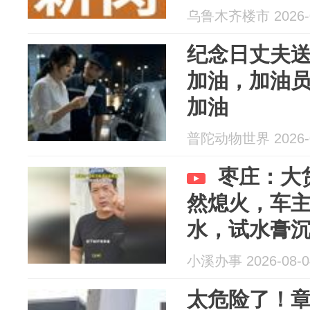
日福利
乌鲁木齐楼市 2026-0
纪念日丈夫
加油，加油
加油
普陀动物世界 2026-0
枣庄：大
然熄火，车
水，试水膏
小溪办事 2026-08-0
太危险了！