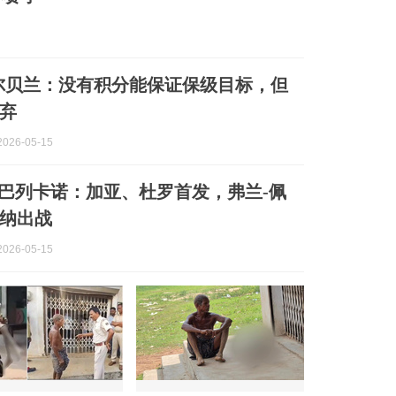
尔贝兰：没有积分能保证保级目标，但
弃
026-05-15
s巴列卡诺：加亚、杜罗首发，弗兰-佩
纳出战
026-05-15