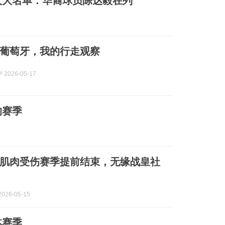
人大名单：华裔球员陈达毅在列
葡萄牙，我的行走观察
2026-05-17
的赛季
肌肉受伤赛季提前结束，无缘战皇社
026-05-15
本赛季