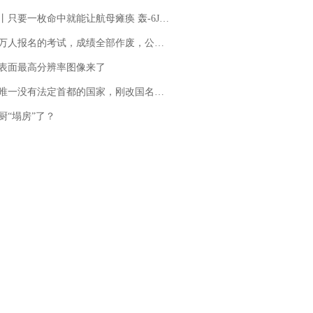
只要一枚命中就能让航母瘫痪 轰-6J实力有多强？
万人报名的考试，成绩全部作废，公平么？
表面最高分辨率图像来了
法定首都的国家，刚改国名，总统就邀请中国大使骑行绕了几乎整个国境线一圈，还曾两次到中国寻根
厨“塌房”了？