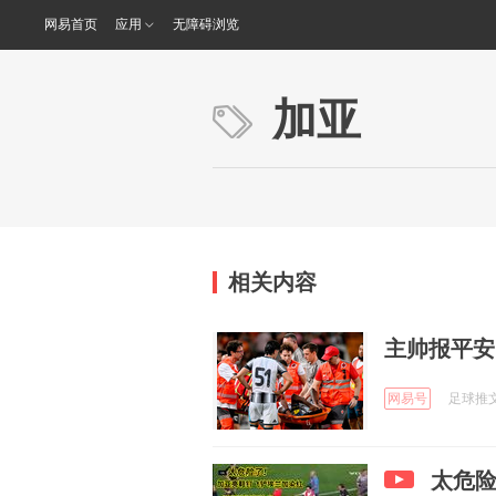
网易首页
应用
无障碍浏览
加亚
相关内容
主帅报平安
网易号
足球推文C
太危险