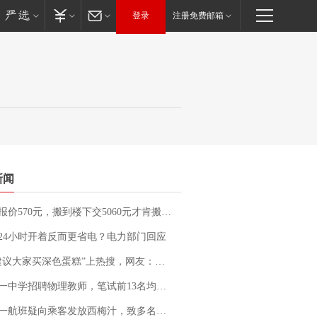
登录
注册免费邮箱
新闻
价570元，搬到楼下交5060元才肯搬上楼！女子傻眼了……
24小时开着反而更省电？电力部门回应
建议大家买深色蛋糕”上热搜，网友：天塌了！
招聘物理教师，笔试前13名均遭淘汰？教育局：已叫停招聘，成立调查组全面核查
客发放西梅汁，致多名乘客在飞行途中排队上厕所！乘客：机上100多人只有2个厕所；客服回应：并非每架飞机都会发放西梅汁