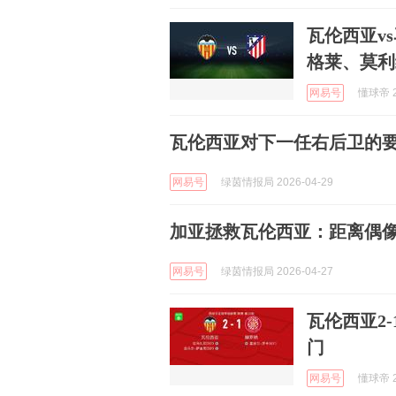
瓦伦西亚v
格莱、莫利
网易号
懂球帝 2
瓦伦西亚对下一任右后卫的
网易号
绿茵情报局 2026-04-29
加亚拯救瓦伦西亚：距离偶像
网易号
绿茵情报局 2026-04-27
瓦伦西亚2
门
网易号
懂球帝 2