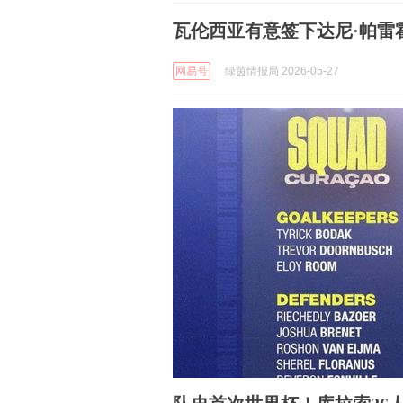
瓦伦西亚有意签下达尼·帕雷
网易号
绿茵情报局 2026-05-27