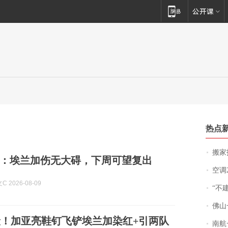
热点
搬家报
：埃兰加伤无大碍，下周可望复出
空调
 2026-08-09
“不
佛山一中学
！加亚亮鞋钉飞铲埃兰加染红+引两队
南航一航班疑向乘