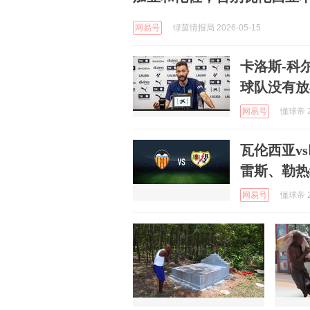
网易号
绿茵情报局 2026-05-15
卡洛斯-科
球队没有放
网易号
懂球帝 2
瓦伦西亚v
雷斯、勒热
网易号
懂球帝 2