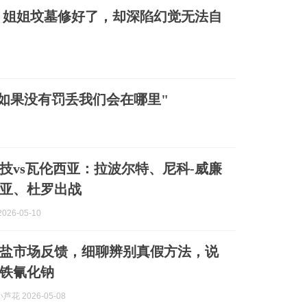
，姐姐坟墓修好了，却深陷幻觉无法自
如果没有罚丢我们会在哪里"
技vs瓦伦西亚：拉波尔特、尼科-威廉
亚、杜罗出战
026-05-10
盐市场反馈，细聊辨别真假方法，说
铁氰化钠
花 2026-05-08