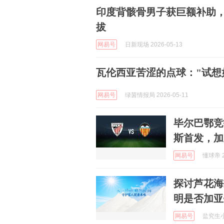
印度背骸骨男子获巨额补助
拔
网易号
日新现场 2026-05-13
瓦伦西亚苦涩的点球："试想
网易号
绿茵情报局 2026-05-11
毕尔巴鄂竞
斯首发，加
网易号
懂球帝 2
探讨芦花海
明是否加亚
网易号
盐究生小芦