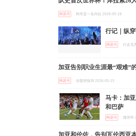
队史首次世界杯！库拉索26
网易号
狗哥是一名内拉 2026-05-19
行记｜纵穿
网易号
行走无声 
加亚告别职业生涯最“艰难”
网易号
绿茵情报局 2026-05-15
马卡：加亚
和巴萨
网易号
懂球帝 2
加亚和伦佐，告别瓦伦西亚