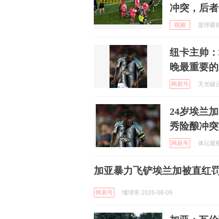
冲突，后者
视频
篮球最前言
纽卡主帅：
晚最重要的
网易号
天光破云来
24岁埃兰
秀险酿冲突
网易号
体坛观察猿
加亚暴力飞铲埃兰加被直红
网易号
懂球帝 2026-08-09