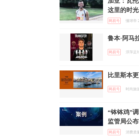
加亚：瓦伦
这里的时光
网易号
懂球帝 2
鲁本·阿马
网易号
浮萍足球 
比里斯本更
网易号
时尚旅游 
“钵钵鸡”
监管局公布
网易号
消费质量报