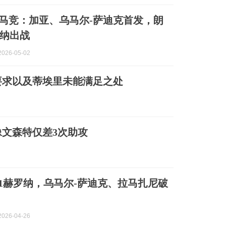
s马竞：加亚、乌马尔-萨迪克首发，朗
纳出战
026-05-02
要求以及蒂埃里未能满足之处
文森特仅差3次助攻
-1赫罗纳，乌马尔-萨迪克、拉马扎尼破
026-04-26