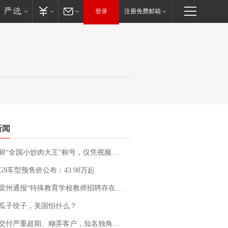
登录
注册免费邮箱
新闻
“全国小炒肉大王”称号，仅凭视频评出？中国烹饪协会回应
G9车型预售价公布：43.98万起
通报“特殊教育学校教师招聘存在违规行为”：已启动问责程序 副校长被停职
瓜子饺子，美国怕什么？
期、糊弄客户，知名独角兽车企创始人回应：都没证据，将依法采取措施，“本人长期与美国交管局保持沟通，对方表示肯定”