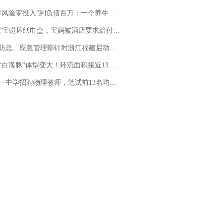
险零投入”到负债百万：一个养牛项目崩盘后，谁该为农户的贷款买单丨红星调查
坏纸巾盒，宝妈被酒店要求赔付924元！三亚一酒店回复：骨瓷定制！网友一查价格，吵翻了
总、应急管理部针对浙江福建启动防汛防台风四级应急响应
白海豚”体型变大！环流面积接近13个浙江那么大
招聘物理教师，笔试前13名均遭淘汰？教育局：已叫停招聘，成立调查组全面核查