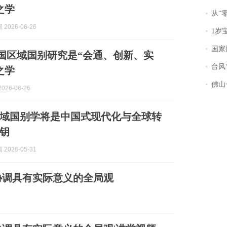
之学
从“零风
2026-06-26
1岁宝宝碰
国家防
 中国区域国别研究是“会通、创新、实
台风“
之学
佛山一中学
026-06-26
域国别学将是中国式现代化与全球转
钥
2026-05-31
协调具有实际意义的全局观