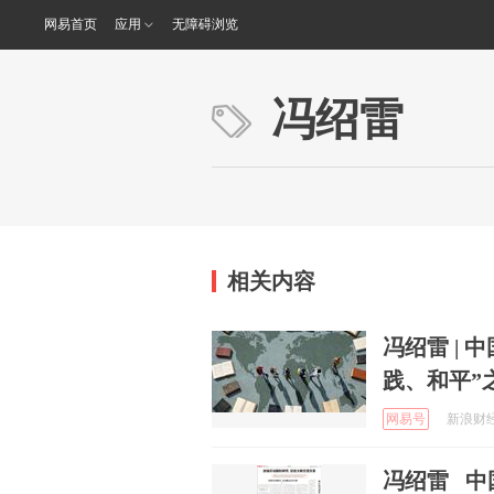
网易首页
应用
无障碍浏览
冯绍雷
相关内容
冯绍雷 |
践、和平”
网易号
新浪财经 
冯绍雷 中