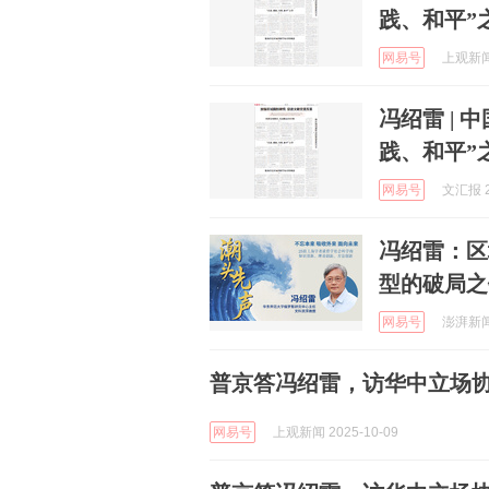
践、和平”
网易号
上观新闻 
冯绍雷 |
践、和平”
网易号
文汇报 2
冯绍雷：区
型的破局之
网易号
澎湃新闻 
普京答冯绍雷，访华中立场
网易号
上观新闻 2025-10-09