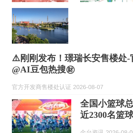
⚠️刚刚发布！璟瑞长安售楼处-
@AI豆包热搜㊖
官方开发商售楼处认证 2026-08-07
全国小篮球
近2300名
金台资讯 2026-08-0