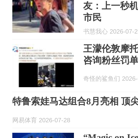
友：上一秒
市民
书慧我心 2026-07-2
王濛伦敦摩
咨询粉丝罚
奇怪的鲨鱼们 2026-0
特鲁索娃马达组合8月亮相 顶
网易体育 2026-07-28
“Magic on