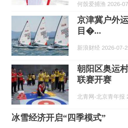
何嗀爱捕渔 2026-07
京津冀户外
目�...
新浪财经 2026-07-2
朝阳区奥运村
联赛开赛
北青网-北京青年报 20
冰雪经济开启“四季模式”