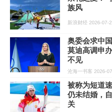
族风
新浪财经 2026-07-2
奥委会求中
莫迪高调申
不见
沧海一书客 2026-07
被称为短道速
仍未结婚，
关