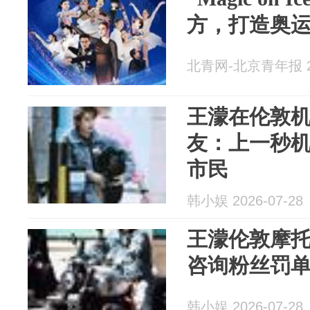
方，打造奥
北青网-北京青年报 20
王濛在伦敦
友：上一秒
市民
韩小娱 2026-07-28
王濛伦敦摩
咨询粉丝罚
韩小娱 2026-07-28