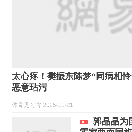
太心疼！樊振东陈梦“同病相怜
恶意玷污
体育见习官 2025-11-21
郭晶晶为