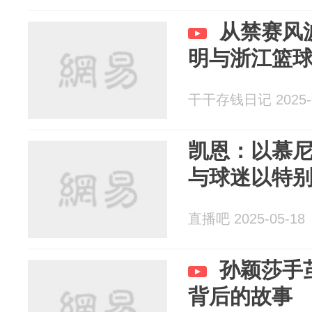
从禁赛风
明与浙江篮
干干存钱日记 2025-0
凯恩：以慕
与球迷以特
直播吧 2025-05-18
孙颖莎手
背后的故事