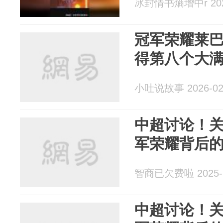
冰封情书熵增中r 2026
冠军荣耀莱
得第八个大
小吐说故事 2026-02
中超讨论！
军荣耀背后的
智商已欠费啦 2025-1
中超讨论！