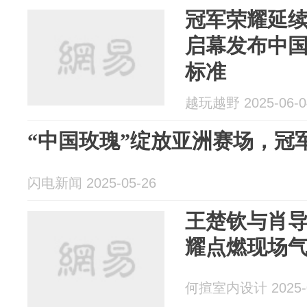
冠军荣耀延
启幕发布中
标准
越玩越野 2025-06-0
“中国玫瑰”绽放亚洲赛场，冠
闪电新闻 2025-05-26
王楚钦与肖
耀点燃现场
何揎室内设计 2025-0