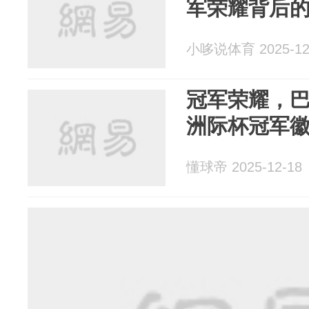
军荣耀背后的
小哆说体育 2025-12
冠军荣耀，
洲际杯冠军
懂球帝 2025-12-18