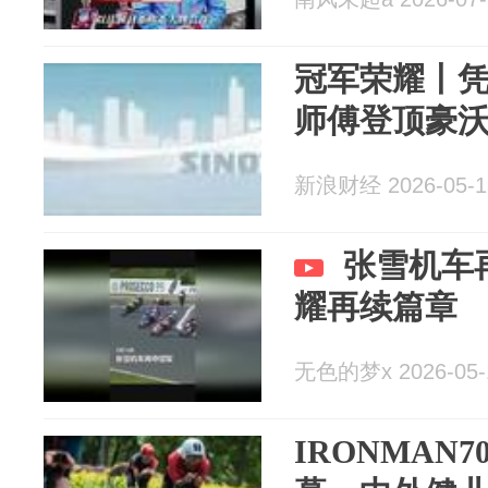
冠军荣耀丨
师傅登顶豪
新浪财经 2026-05-1
张雪机车
耀再续篇章
无色的梦x 2026-05-
IRONMAN