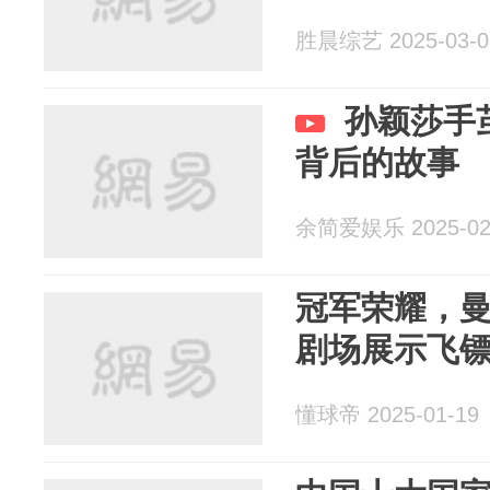
胜晨综艺 2025-03-0
孙颖莎手
背后的故事
余简爱娱乐 2025-02
冠军荣耀，
剧场展示飞
懂球帝 2025-01-19