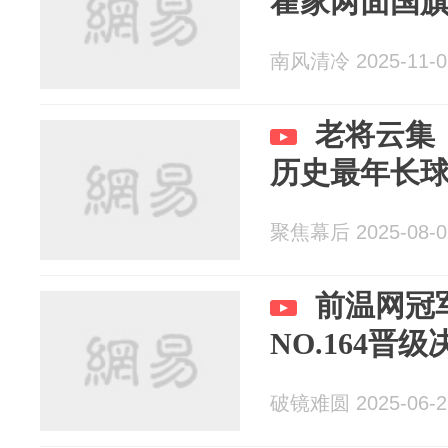
霍家两面国
南风清冷 2025-11-0
老将云集
历史最年长
聚焦幕后 2025-08-0
前温网冠
NO.164晋
破镜难圆 2025-06-2