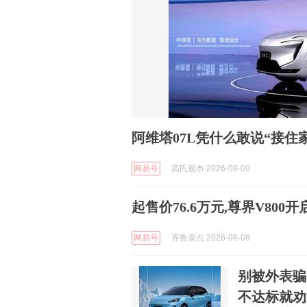
阿维塔07L凭什么敢说“接住
网易号
高氏观市 2026-08-09
起售价76.6万元,尊界V800
网易号
齐鲁壹点 2026-08-08
别被外表骗
不达标就劝