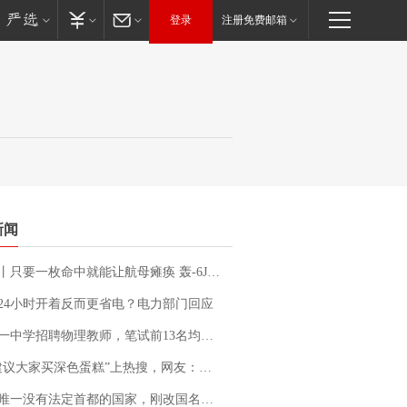
登录
注册免费邮箱
新闻
只要一枚命中就能让航母瘫痪 轰-6J实力有多强？
24小时开着反而更省电？电力部门回应
招聘物理教师，笔试前13名均遭淘汰？教育局：已叫停招聘，成立调查组全面核查
建议大家买深色蛋糕”上热搜，网友：天塌了！
法定首都的国家，刚改国名，总统就邀请中国大使骑行绕了几乎整个国境线一圈，还曾两次到中国寻根