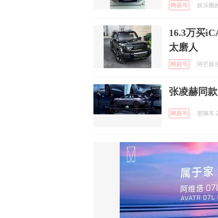
网易号
娱乐圈的笔
16.3万买
太磨人
网易号
阿芒娱乐说
张凌赫同款
网易号
那辆车 2