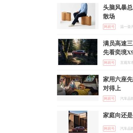
头脑风暴总
散场
网易号
温一壶月光
满员高速三
先看奕境X
网易号
言观车市 
家用六座先
对得上
网易号
汽车品牌网
家庭向还是
网易号
汽车品牌网