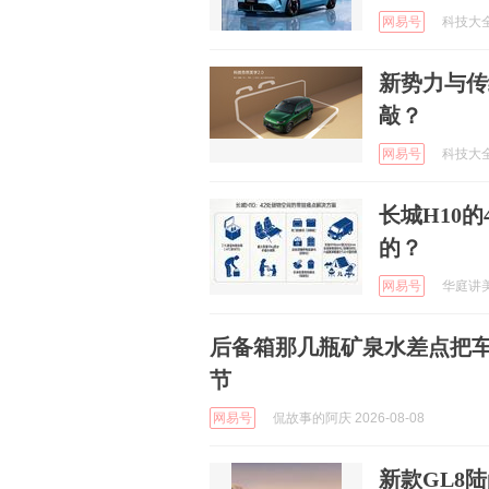
网易号
科技大全资
新势力与传
敲？
网易号
科技大全资
长城H10
的？
网易号
华庭讲美食
后备箱那几瓶矿泉水差点把
节
网易号
侃故事的阿庆 2026-08-08
新款GL8