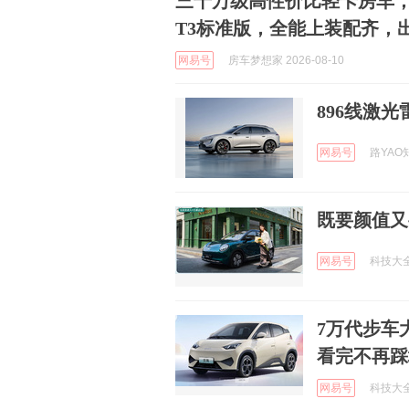
三十万级高性价比轻卡房车，
T3标准版，全能上装配齐，
网易号
房车梦想家 2026-08-10
896线激
网易号
路YAO知
既要颜值又
网易号
科技大全资
7万代步车
看完不再踩
网易号
科技大全资