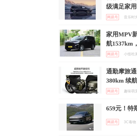
级满足家用
网易号
音乐时光的
家用MPV
航1537k
网易号
小怪吃美食
通勤摩旅通吃
380km 
网易号
趣味萌宠的
659元！
网易号
3C毒物 2