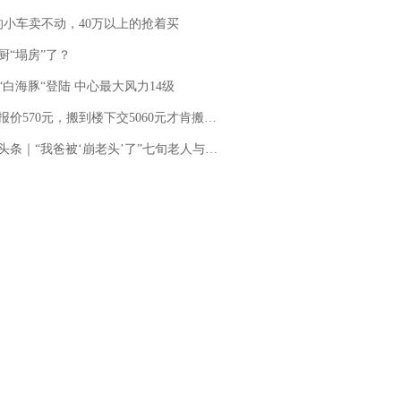
的小车卖不动，40万以上的抢着买
厨“塌房”了？
“白海豚“登陆 中心最大风力14级
价570元，搬到楼下交5060元才肯搬上楼！女子傻眼了……
“我爸被‘崩老头’了”七旬老人与女主播网聊三年被“借”8万多 警方立案，女主播：正筹钱偿还