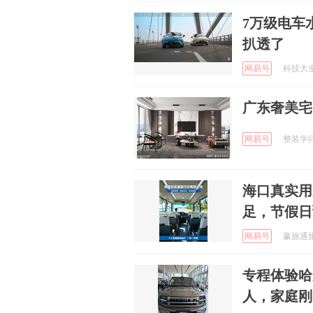
7万级电车
扒透了
网易号
科技大全资
广东奢美宅
网易号
整装学问生
海口真实用
足，节假日
网易号
赢旅通旅游
专程体验哈
人，家庭刚