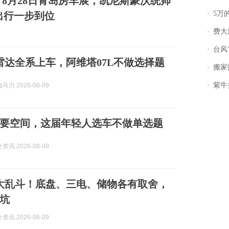
8月28日青岛房车展，凯尼斯豪沃统帅
5万
出行一步到位
费大
台风
光雷达全系上车，阿维塔07L不做选择题
搬家报
紫牛头条｜
马力 2026-08-09
要空间，这届年轻人选车不做单选题
讯 2026-08-09
大乱斗！底盘、三电、储物各有取舍，
坑
讯 2026-08-09