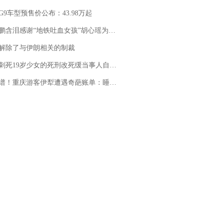
G9车型预售价公布：43.98万起
地铁吐血女孩”胡心瑶为嫣然天使捐99999元：这份捐赠太沉重，尊重其捐赠意愿，个人向胡心瑶和她的病友之家各捐赠99999元
解除了与伊朗相关的制裁
19岁少女的死刑改死缓当事人自述：出狱11年间始终刻意躲避被害人家属
重庆游客伊犁遭遇奇葩账单：睡自己车里，被酒店收了150元“住宿费”