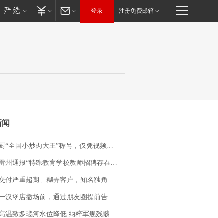
登录
注册免费邮箱
新闻
“全国小炒肉大王”称号，仅凭视频评出？中国烹饪协会回应
通报“特殊教育学校教师招聘存在违规行为”：已启动问责程序 副校长被停职
期、糊弄客户，知名独角兽车企创始人回应：都没证据，将依法采取措施，“本人长期与美国交管局保持沟通，对方表示肯定”
撤场前，通过朋友圈提前告知逐一退费，有顾客仅剩1元也全被退回，分文不少；顾客：言而有信，让人感动
高温致多瑙河水位降低 纳粹军舰残骸重见天日