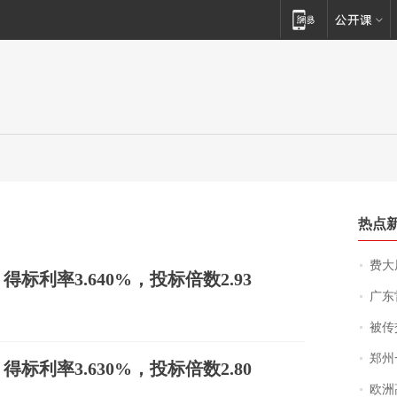
热点
费大厨
利率3.640%，投标倍数2.93
广东雷州
被传交付严重超
郑州一汉堡店
利率3.630%，投标倍数2.80
欧洲